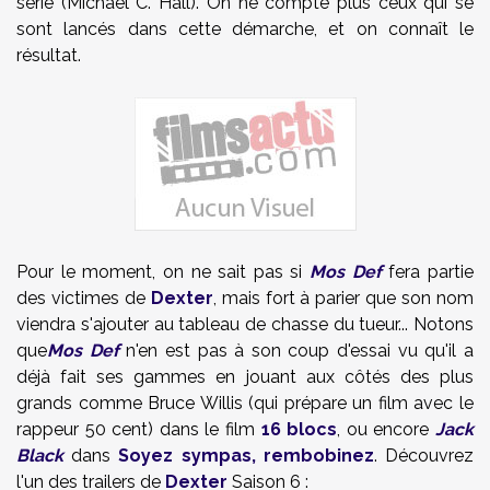
série (
Michael C. Hall
). On ne compte plus ceux qui se
sont lancés dans cette démarche, et on connaît le
résultat.
Pour le moment, on ne sait pas si
Mos Def
fera partie
des victimes de
Dexter
, mais fort à parier que son nom
viendra s'ajouter au tableau de chasse du tueur... Notons
que
Mos Def
n'en est pas à son coup d'essai vu qu'il a
déjà fait ses gammes en jouant aux côtés des plus
grands comme
Bruce Willis
(qui prépare
un film avec le
rappeur 50 cent
) dans le film
16 blocs
, ou encore
Jack
Black
dans
Soyez sympas, rembobinez
. Découvrez
l'un des trailers de
Dexter
Saison 6 :