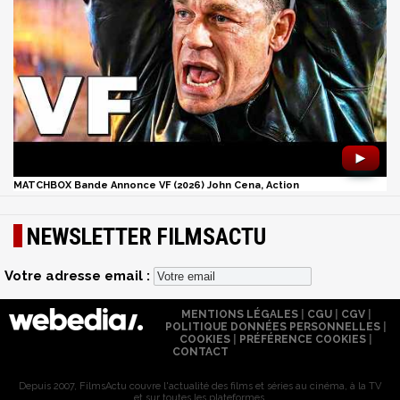
►
MATCHBOX Bande Annonce VF (2026) John Cena, Action
NEWSLETTER FILMSACTU
Votre adresse email :
MENTIONS LÉGALES
|
CGU
|
CGV
|
POLITIQUE DONNÉES PERSONNELLES
|
COOKIES
|
PRÉFÉRENCE COOKIES
|
CONTACT
Depuis 2007, FilmsActu couvre l'actualité des films et séries au cinéma, à la TV
et sur toutes les plateformes.