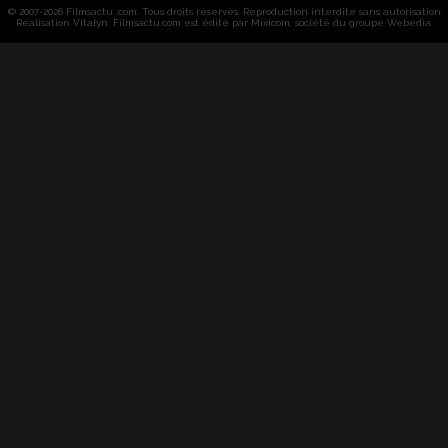
© 2007-2026 Filmsactu .com. Tous droits réservés. Reproduction interdite sans autorisation.
Réalisation Vitalyn
. Filmsactu
.com est édité par Mixicom, société du groupe Webedia.