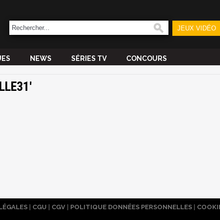
JEUX VIDÉO
UES
NEWS
SÉRIES TV
CONCOURS
LLE31'
LÉGALES
|
CGU
|
CGV
|
POLITIQUE DONNÉES PERSONNELLES
|
COOKI