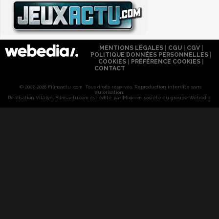
MENTIONS LÉGALES
|
CGU
|
CGV
|
POLITIQUE DONNÉES PERSONNELLES
|
COOKIES
|
PRÉFÉRENCE COOKIES
|
CONTACT
© 2007-2026 Filmsactu .com. Tous droits réservés. Reproduction interdite sans
autorisation.
Réalisation Vitalyn
. Filmsactu
.com est édité par Mixicom, société du groupe Webedia.