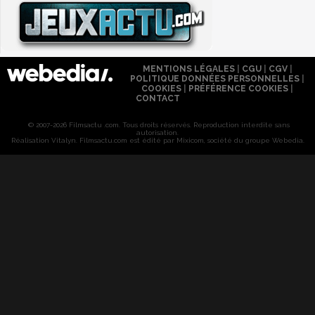
MENTIONS LÉGALES
|
CGU
|
CGV
|
POLITIQUE DONNÉES PERSONNELLES
|
COOKIES
|
PRÉFÉRENCE COOKIES
|
CONTACT
© 2007-2026 Filmsactu .com. Tous droits réservés. Reproduction interdite sans
autorisation.
Réalisation Vitalyn
. Filmsactu
.com est édité par Mixicom, société du groupe Webedia.