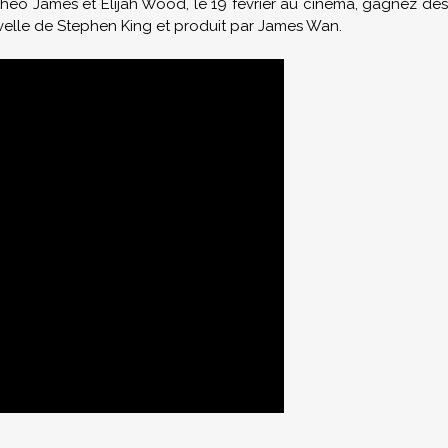
eo James et Elijah Wood, le 19 février au cinéma, gagnez de
velle de Stephen King et produit par James Wan.