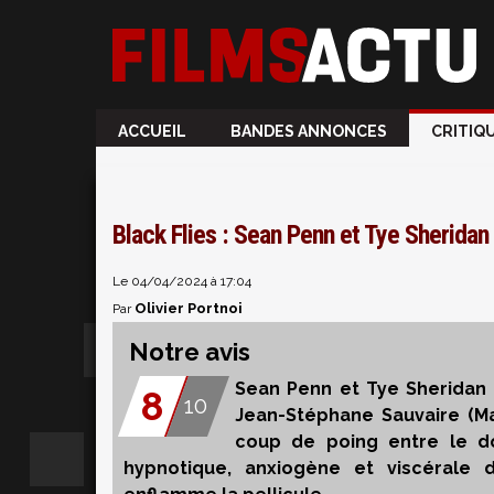
ACCUEIL
BANDES ANNONCES
CRITIQ
Black Flies : Sean Penn et Tye Sheridan 
Le 04/04/2024 à 17:04
Olivier Portnoi
Par
Notre avis
Sean Penn et Tye Sheridan d
8
10
Jean-Stéphane Sauvaire (Ma
coup de poing entre le do
hypnotique, anxiogène et viscérale