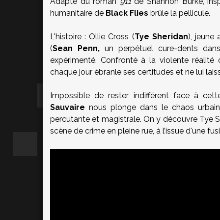
Adapté du roman
911
de Shannon Burke, insp
humanitaire de
Black Flies
brûle la pellicule.
L'histoire : Ollie Cross (
Tye Sheridan
), jeune
(
Sean Penn,
un perpétuel cure-dents dans
expérimenté. Confronté à la violente réalité 
chaque jour ébranle ses certitudes et ne lui lais
Impossible de rester indifférent face à c
Sauvaire
nous plonge dans le chaos urbain 
percutante et magistrale. On y découvre Tye S
scène de crime en pleine rue, à l’issue d'une fus