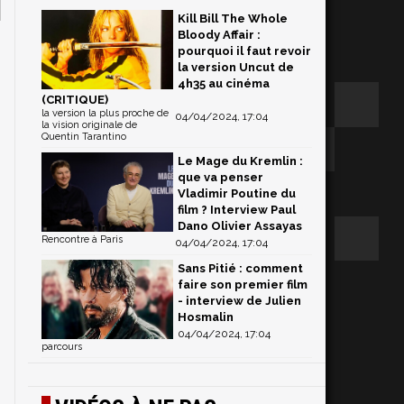
Kill Bill The Whole
Bloody Affair :
pourquoi il faut revoir
la version Uncut de
4h35 au cinéma
(CRITIQUE)
la version la plus proche de
04/04/2024, 17:04
la vision originale de
Quentin Tarantino
Le Mage du Kremlin :
que va penser
Vladimir Poutine du
film ? Interview Paul
Dano Olivier Assayas
Rencontre à Paris
04/04/2024, 17:04
Sans Pitié : comment
faire son premier film
- interview de Julien
Hosmalin
04/04/2024, 17:04
parcours