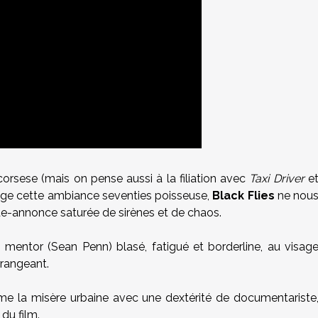
orsese (mais on pense aussi à la filiation avec
Taxi Driver
e
rtage cette ambiance seventies poisseuse,
Black Flies
ne nou
e-annonce saturée de sirènes et de chaos.
n mentor (Sean Penn) blasé, fatigué et borderline, au visag
érangeant.
me la misère urbaine avec une dextérité de documentariste
 du film.