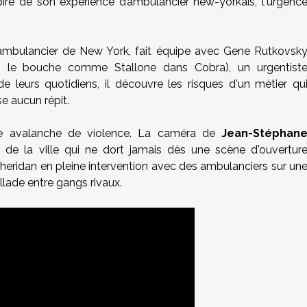
iré de son expérience d’ambulancier new-yorkais, l'urgenc
 ambulancier de New York, fait équipe avec Gene Rutkovsk
 le bouche comme Stallone dans Cobra), un urgentist
de leurs quotidiens, il découvre les risques d'un métier qu
se aucun répit.
ette avalanche de violence. La caméra de
Jean-Stéphan
de la ville qui ne dort jamais dès une scène d'ouvertur
heridan en pleine intervention avec des ambulanciers sur un
illade entre gangs rivaux.