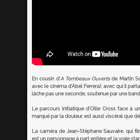
En cousin d'
A Tombeaux Ouverts
de Martin Sc
avec le cinéma d'Abel Ferrera), avec qui il pa
lâche pas une seconde, soutenue par une band
Le parcours initiatique d'Ollie Cross face à u
marqué par la douleur, est aussi viscéral que d
La caméra de Jean-Stéphane Sauvaire, qui fil
est un personnage à part entière et la vraie star