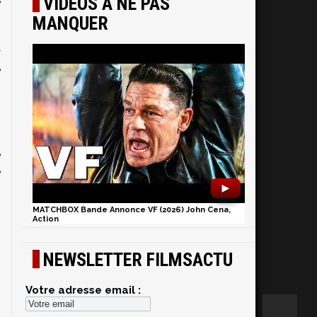
VIDÉOS À NE PAS
e
MANQUER
y
e
i
e
e
e
►
MATCHBOX Bande Annonce VF (2026) John Cena,
Action
NEWSLETTER FILMSACTU
Votre adresse email :