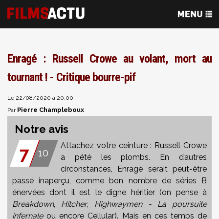
Enragé : Russell Crowe au volant, mort au
tournant ! - Critique bourre-pif
Le 22/08/2020 à 20:00
Pierre Champleboux
Par
Notre avis
Attachez votre ceinture : Russell Crowe
7
10
a pété les plombs. En d’autres
circonstances, Enragé serait peut-être
passé inaperçu, comme bon nombre de séries B
énervées dont il est le digne héritier (on pense à
Breakdown
,
Hitcher
,
Highwaymen - La poursuite
infernale
ou encore
Cellular
). Mais en ces temps de