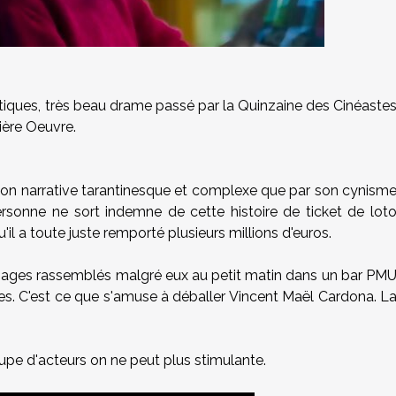
tiques, très beau drame passé par la Quinzaine des Cinéaste
mière Oeuvre.
tion narrative tarantinesque et complexe que par son cynism
rsonne ne sort indemne de cette histoire de ticket de lot
il a toute juste remporté plusieurs millions d'euros.
nnages rassemblés malgré eux au petit matin dans un bar PM
les. C'est ce que s'amuse à déballer Vincent Maël Cardona. L
oupe d'acteurs on ne peut plus stimulante.