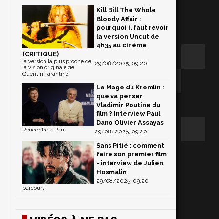
Kill Bill The Whole
Bloody Affair :
pourquoi il faut revoir
la version Uncut de
4h35 au cinéma
(CRITIQUE)
la version la plus proche de
29/08/2025, 09:20
la vision originale de
Quentin Tarantino
Le Mage du Kremlin :
que va penser
Vladimir Poutine du
film ? Interview Paul
Dano Olivier Assayas
Rencontre à Paris
29/08/2025, 09:20
Sans Pitié : comment
faire son premier film
- interview de Julien
Hosmalin
29/08/2025, 09:20
parcours