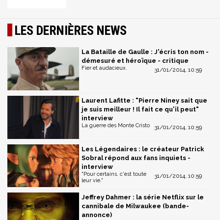
LES DERNIÈRES NEWS
La Bataille de Gaulle : J'écris ton nom -
démesuré et héroïque - critique
Fier et audacieux.
31/01/2014, 10:59
Laurent Lafitte : "Pierre Niney sait que
je suis meilleur ! Il fait ce qu'il peut"
interview
La guerre des Monte Cristo
31/01/2014, 10:59
Les Légendaires : le créateur Patrick
Sobral répond aux fans inquiets -
interview
"Pour certains, c'est toute
31/01/2014, 10:59
leur vie."
Jeffrey Dahmer : la série Netflix sur le
cannibale de Milwaukee (bande-
annonce)