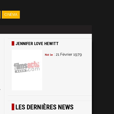
CINÉMA
JENNIFER LOVE HEWITT
: 21 Février 1979
Né le
n
.
e
s
s
LES DERNIÈRES NEWS