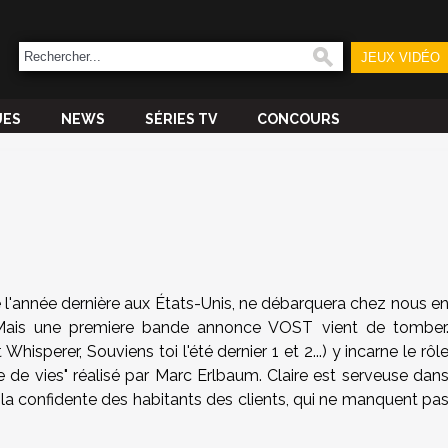
JEUX VIDÉO
UES
NEWS
SÉRIES TV
CONCOURS
de l'année dernière aux États-Unis, ne débarquera chez nous e
 Mais une premiere bande annonce VOST vient de tomber
hisperer, Souviens toi l'été dernier 1 et 2...) y incarne le rôl
he de vies" réalisé par Marc Erlbaum. Claire est serveuse dan
la confidente des habitants des clients, qui ne manquent pa