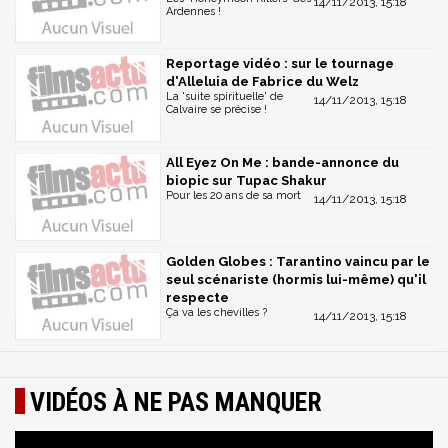
14/11/2013, 15:18
Ardennes !
Reportage vidéo : sur le tournage
d'Alleluia de Fabrice du Welz
La 'suite spirituelle' de
14/11/2013, 15:18
Calvaire se précise !
All Eyez On Me : bande-annonce du
biopic sur Tupac Shakur
Pour les 20 ans de sa mort
14/11/2013, 15:18
Golden Globes : Tarantino vaincu par le
seul scénariste (hormis lui-même) qu'il
respecte
Ça va les chevilles ?
14/11/2013, 15:18
VIDÉOS À NE PAS MANQUER