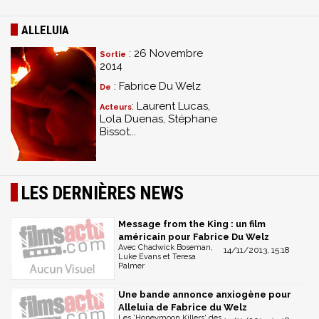
ALLELUIA
: 26 Novembre
Sortie
2014
: Fabrice Du Welz
De
: Laurent Lucas,
Acteurs
Lola Duenas, Stéphane
Bissot...
LES DERNIÈRES NEWS
Message from the King : un film
américain pour Fabrice Du Welz
Avec Chadwick Boseman,
14/11/2013, 15:18
Luke Evans et Teresa
Palmer
Une bande annonce anxiogène pour
Alleluia de Fabrice du Welz
Les 'Honeymoon Killers' des