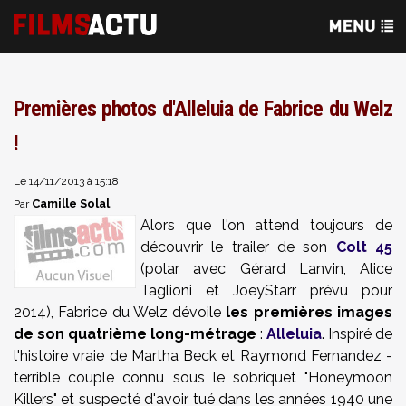
Premières photos d'Alleluia de Fabrice du Welz
!
Le 14/11/2013 à 15:18
Camille Solal
Par
Alors que l'on attend toujours de
découvrir le trailer de son
Colt 45
(polar avec Gérard Lanvin, Alice
Taglioni et JoeyStarr prévu pour
2014), Fabrice du Welz dévoile
les premières images
de son quatrième long-métrage
:
Alleluia
. Inspiré de
l'histoire vraie de Martha Beck et Raymond Fernandez -
terrible couple connu sous le sobriquet "Honeymoon
Killers" et suspecté d'avoir tué dans les années 1940 une