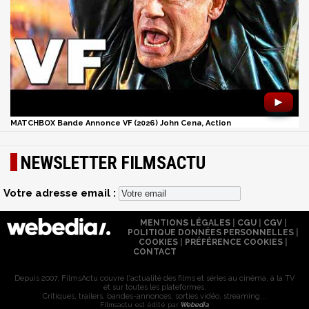
►
MATCHBOX Bande Annonce VF (2026) John Cena, Action
NEWSLETTER FILMSACTU
Votre adresse email :
MENTIONS LÉGALES
|
CGU
|
CGV
|
POLITIQUE DONNÉES PERSONNELLES
|
COOKIES
|
PRÉFÉRENCE COOKIES
|
CONTACT
Depuis 2007, FilmsActu couvre l'actualité des films et séries au cinéma, à la TV
et sur toutes les plateformes.
Critiques, trailers, bandes-annonces, sorties vidéo, streaming...
Filmsactu est édité par
Webedia