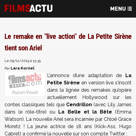
Le remake en "live action" de La Petite Sirène
tient son Ariel
Le 09/11/2015 à 15:35
Lara Kornel
Par
L’annonce d’une adaptation de
La
Petite Sirène
en version live s'inscrit
dans la lignée des remakes qu’opère
actuellement Hollywood sur les
contes classiques tels que
Cendrillon
(avec Lily James
dans le rôle-titre) ou
La Belle et la Bête
(Emma
Watson). La nouvelle Ariel sera incarnée par Chloë Grace
Moretz ! La jeune actrice de 18 ans (Kick-Ass, Hugo
Cabret) a confirmé la nouvelle sur son compte Twitter :