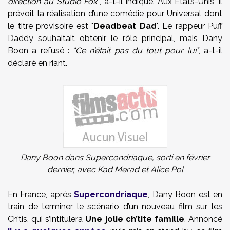
direction au Studio Fox"
, a-t-il indiqué. Aux Etats-Unis, il
prévoit la réalisation d’une comédie pour Universal dont
le titre provisoire est "
Deadbeat Dad
". Le rappeur Puff
Daddy souhaitait obtenir le rôle principal, mais Dany
Boon a refusé :
"Ce n’était pas du tout pour lui"
, a-t-il
déclaré en riant.
Dany Boon dans Supercondriaque, sorti en février
dernier, avec Kad Merad et Alice Pol
En France, après
Supercondriaque
, Dany Boon est en
train de terminer le scénario d’un nouveau film sur les
Ch’tis, qui s’intitulera
Une jolie ch’tite famille
. Annoncé