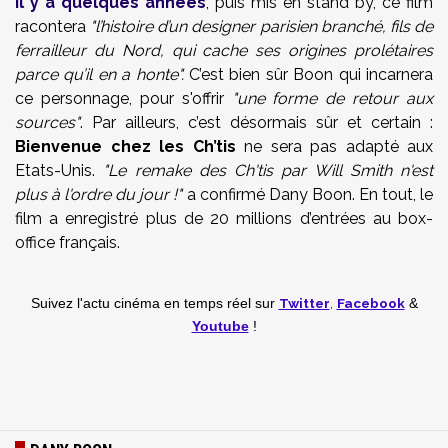
il y a quelques années
, puis mis en stand by, ce film
racontera
"l’histoire d’un designer parisien branché, fils de
ferrailleur du Nord, qui cache ses origines prolétaires
parce qu’il en a honte".
C’est bien sûr Boon qui incarnera
ce personnage, pour s'offrir
"une forme de retour aux
sources"
. Par ailleurs, c’est désormais sûr et certain :
Bienvenue chez les Ch’tis
ne sera pas adapté aux
Etats-Unis.
"Le remake des Ch'tis par Will Smith n'est
plus à l'ordre du jour !"
a confirmé Dany Boon. En tout, le
film a enregistré plus de 20 millions d’entrées au box-
office français.
Twitter
,
Facebook
Suivez l'actu cinéma en temps réel
sur
&
Youtube
!