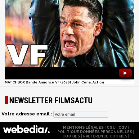
►
MATCHBOX Bande Annonce VF (2026) John Cena, Action
NEWSLETTER FILMSACTU
Votre adresse email :
MENTIONS LÉGALES
|
CGU
|
CGV
|
POLITIQUE DONNÉES PERSONNELLES
|
COOKIES
|
PRÉFÉRENCE COOKIES
|