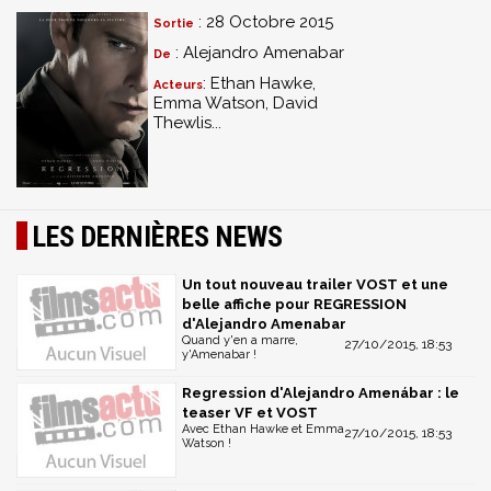
: 28 Octobre 2015
Sortie
: Alejandro Amenabar
De
: Ethan Hawke,
Acteurs
Emma Watson, David
Thewlis...
LES DERNIÈRES NEWS
Un tout nouveau trailer VOST et une
belle affiche pour REGRESSION
d'Alejandro Amenabar
Quand y'en a marre,
27/10/2015, 18:53
y'Amenabar !
Regression d'Alejandro Amenábar : le
teaser VF et VOST
Avec Ethan Hawke et Emma
27/10/2015, 18:53
Watson !