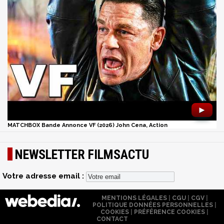
►
MATCHBOX Bande Annonce VF (2026) John Cena, Action
NEWSLETTER FILMSACTU
Votre adresse email :
MENTIONS LÉGALES
|
CGU
|
CGV
|
POLITIQUE DONNÉES PERSONNELLES
|
COOKIES
|
PRÉFÉRENCE COOKIES
|
CONTACT