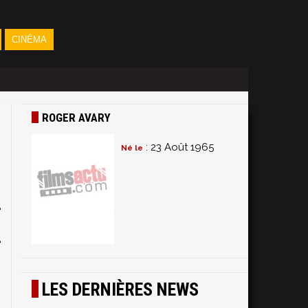
CINÉMA
ROGER AVARY
: 23 Août 1965
Né le
e
s
e
n
s
LES DERNIÈRES NEWS
n