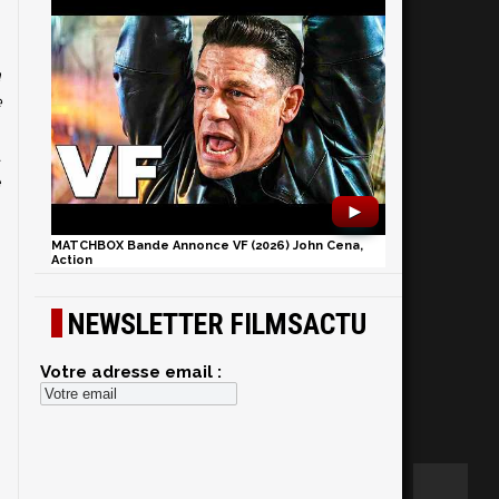
a
e
s
a
e
►
MATCHBOX Bande Annonce VF (2026) John Cena,
Action
NEWSLETTER FILMSACTU
Votre adresse email :