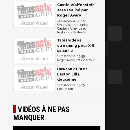
Castle Wolfenstein
sera réalisé par
Roger Avary
14/10/2011, 15:55
Un croisement entre
Captain America et
Inglorious Basterds !
Trois vidéos
streaming pour XIII
saison 2
14/10/2011, 15:55
e
Roger Avary est de retour !
e
Dawson et Bret
e
Easton Ellis,
n
deuxième !
s
14/10/2011, 15:55
Rock'n'roll !
VIDÉOS À NE PAS
MANQUER