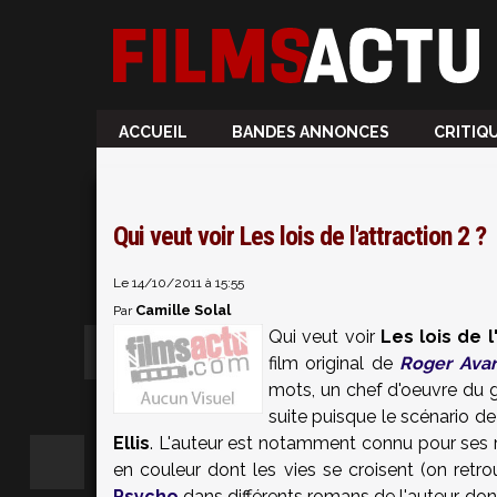
ACCUEIL
BANDES ANNONCES
CRITIQ
Qui veut voir Les lois de l'attraction 2 ?
Le 14/10/2011 à 15:55
Camille Solal
Par
Qui veut voir
Les lois de l
film original de
Roger Avar
mots, un chef d'oeuvre du g
suite puisque le scénario d
Ellis
. L'auteur est notamment connu pour ses
en couleur dont les vies se croisent (on retro
Psycho
dans différents romans de l'auteur, d