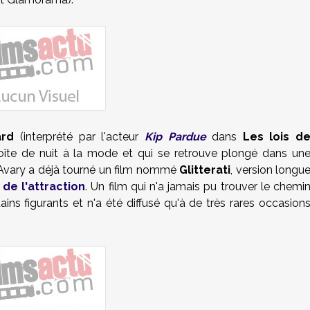
ard
(interprété par l'acteur
Kip Pardue
dans
Les lois d
boîte de nuit à la mode et qui se retrouve plongé dans un
qu'Avary a déjà tourné un film nommé
Glitterati
, version longu
 de l'attraction
. Un film qui n'a jamais pu trouver le chemi
ains figurants et n'a été diffusé qu'à de très rares occasion