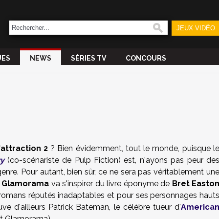
JEUX VIDÉO
UES
NEWS
SÉRIES TV
CONCOURS
'attraction 2
? Bien évidemment, tout le monde, puisque l
y
(co-scénariste de Pulp Fiction) est, n'ayons pas peur de
enre. Pour autant, bien sûr, ce ne sera pas véritablement un
e
Glamorama
va s'inspirer du livre éponyme de
Bret Easto
 romans réputés inadaptables et pour ses personnages haut
uve d'ailleurs Patrick Bateman, le célèbre tueur d'
America
ont Glamorama).