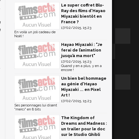
Le super coffret Blu-
t
Ray des films d'Hayao
,
Miyazaki bientôt en
n
France ?
17/02/2015, 15:23
n
En voilà un joli cadeau de
Noël !
Hayao Miyazaki : "Je
ferai de l’animation
i
jusqu’à ma mort"
s
17/02/2015, 15:23
t
Quand y en a plus, y en a
encore !
s
Un bien bel hommage
au génie d'Hayao
Miyazaki ... en Pixel
Art !
17/02/2015, 15:23
Ses personnages lui disent
"merci" en 8 bits
The Kingdom of
Dreams and Madness :
un trailer pour le doc
sur le Studio Ghibli