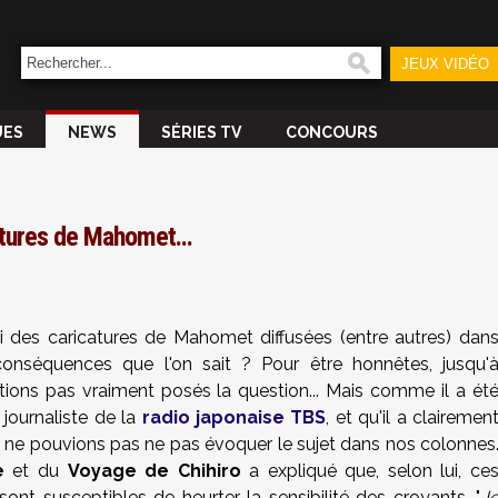
JEUX VIDÉO
UES
NEWS
SÉRIES TV
CONCOURS
atures de Mahomet...
des caricatures de Mahomet diffusées (entre autres) dan
conséquences que l'on sait ? Pour être honnêtes, jusqu'
tions pas vraiment posés la question... Mais comme il a ét
 journaliste de la
radio japonaise TBS
, et qu'il a clairemen
s ne pouvions pas ne pas évoquer le sujet dans nos colonnes
e
et du
Voyage de Chihiro
a expliqué que, selon lui, ce
sont susceptibles de heurter la sensibilité des croyants. "
J