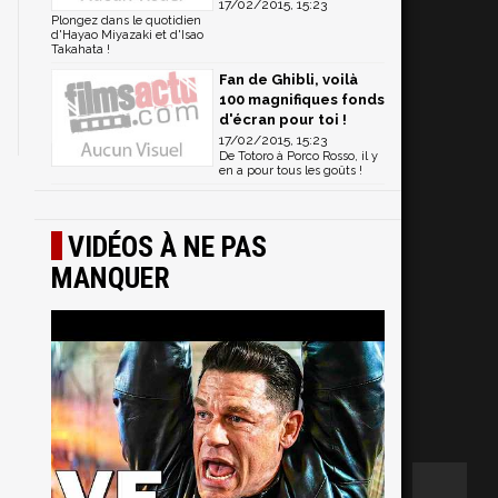
17/02/2015, 15:23
Plongez dans le quotidien
d'Hayao Miyazaki et d'Isao
Takahata !
Fan de Ghibli, voilà
100 magnifiques fonds
d'écran pour toi !
17/02/2015, 15:23
De Totoro à Porco Rosso, il y
en a pour tous les goûts !
VIDÉOS À NE PAS
MANQUER