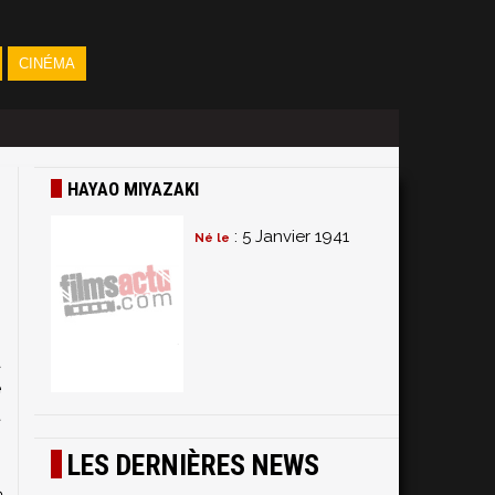
CINÉMA
HAYAO MIYAZAKI
: 5 Janvier 1941
Né le
s
à
é
t
.
LES DERNIÈRES NEWS
s
e