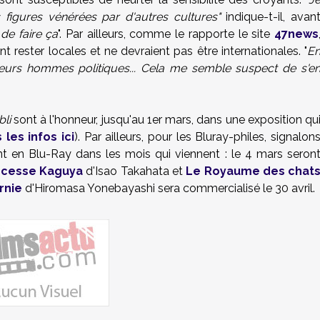
s figures vénérées par d'autres cultures"
indique-t-il, avan
de faire ça
". Par ailleurs, comme le rapporte le site
47news
t rester locales et ne devraient pas être internationales. "
E
r leurs hommes politiques... Cela me semble suspect de s'e
bli
sont à l'honneur, jusqu'au 1er mars, dans une exposition qu
 les infos ici
). Par ailleurs, pour les Bluray-philes, signalon
ont en Blu-Ray dans les mois qui viennent : le 4 mars seron
incesse Kaguya
d'Isao Takahata et
Le Royaume des chat
rnie
d'Hiromasa Yonebayashi sera commercialisé le 30 avril.