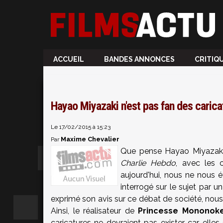
ACCUEIL
BANDES ANNONCES
CRITIQ
Hayao Miyazaki n'est pas fan des caric
Le 17/02/2015 à 15:23
Maxime Chevalier
Par
Que pense Hayao Miyazaki 
Charlie Hebdo
, avec les 
aujourd'hui, nous ne nous é
interrogé sur le sujet par un
exprimé son avis sur ce débat de société, nou
Ainsi, le réalisateur de
Princesse Mononok
caricatures ne devraient pas exister car elles 