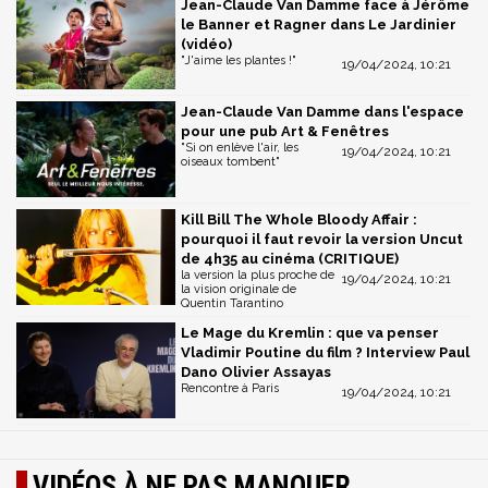
Jean-Claude Van Damme face à Jérôme
le Banner et Ragner dans Le Jardinier
(vidéo)
"J'aime les plantes !"
19/04/2024, 10:21
Jean-Claude Van Damme dans l'espace
pour une pub Art & Fenêtres
"Si on enlève l'air, les
19/04/2024, 10:21
oiseaux tombent"
Kill Bill The Whole Bloody Affair :
pourquoi il faut revoir la version Uncut
de 4h35 au cinéma (CRITIQUE)
la version la plus proche de
19/04/2024, 10:21
la vision originale de
Quentin Tarantino
Le Mage du Kremlin : que va penser
Vladimir Poutine du film ? Interview Paul
Dano Olivier Assayas
Rencontre à Paris
19/04/2024, 10:21
VIDÉOS À NE PAS MANQUER