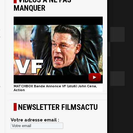
MANQUER
s
u
l
s
,
,
►
n
A
MATCHBOX Bande Annonce VF (2026) John Cena,
Action
NEWSLETTER FILMSACTU
Votre adresse email :