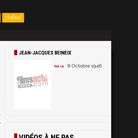
CINÉMA
JEAN-JACQUES BEINEIX
: 8 Octobre 1946
Né le
6
y
t
r
e
n
VIDÉOS À NE PAS
e