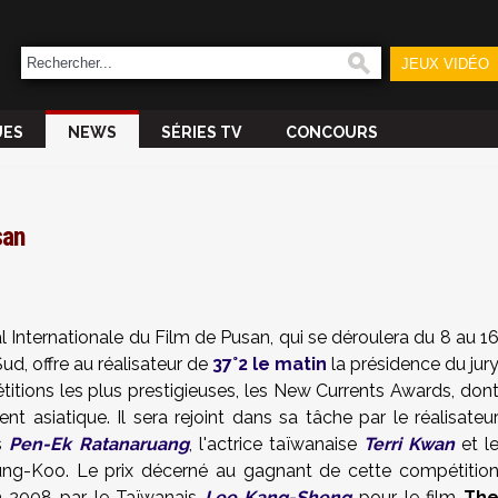
JEUX VIDÉO
UES
NEWS
SÉRIES TV
CONCOURS
san
l Internationale du Film de Pusan, qui se déroulera du 8 au 1
d, offre au réalisateur de
37°2 le matin
la présidence du jur
itions les plus prestigieuses, les New Currents Awards, don
nt asiatique. Il sera rejoint dans sa tâche par le réalisateu
is
Pen-Ek Ratanaruang
, l'actrice taïwanaise
Terri Kwan
et l
ung-Koo. Le prix décerné au gagnant de cette compétitio
en 2008 par le Taïwanais
Lee Kang-Sheng
pour le film
Th