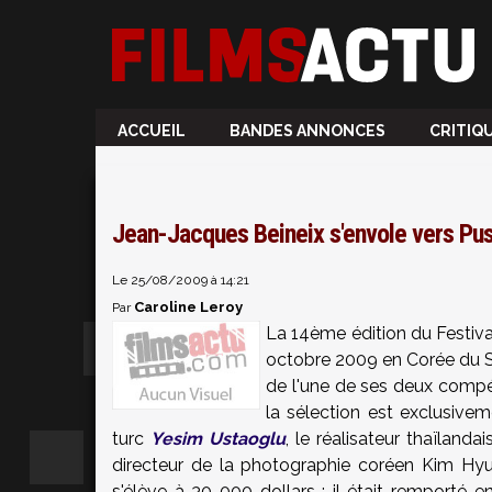
ACCUEIL
BANDES ANNONCES
CRITIQ
Jean-Jacques Beineix s'envole vers Pu
Le 25/08/2009 à 14:21
Caroline Leroy
Par
La 14ème édition du Festiva
octobre 2009 en Corée du Su
de l'une de ses deux compét
la sélection est exclusiveme
turc
Yesim Ustaoglu
, le réalisateur thaïlanda
directeur de la photographie coréen Kim Hy
s'élève à 30 000 dollars ; il était remporté 