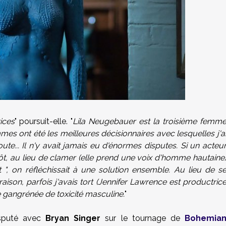
ices
" poursuit-elle. "
Lila Neugebauer est la troisième femm
mmes ont été les meilleures décisionnaires avec lesquelles j'a
oute... Il n'y avait jamais eu d'énormes disputes. Si un acteu
tôt, au lieu de clamer (elle prend une voix d'homme hautaine
 ", on réfléchissait à une solution ensemble. Au lieu de s
raison, parfois j'avais tort (Jennifer Lawrence est productric
e gangrénée de toxicité masculine.
"
sputé avec
Bryan Singer
sur le tournage de
Bohemia