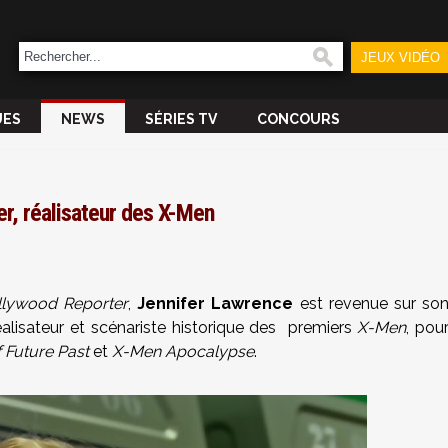
JEUX VIDÉO
UES
NEWS
SÉRIES TV
CONCOURS
r, réalisateur des X-Men
llywood Reporter
,
Jennifer Lawrence
est revenue sur so
alisateur et scénariste historique des premiers
X-Men
, pou
 Future Past
et
X-Men Apocalypse
.