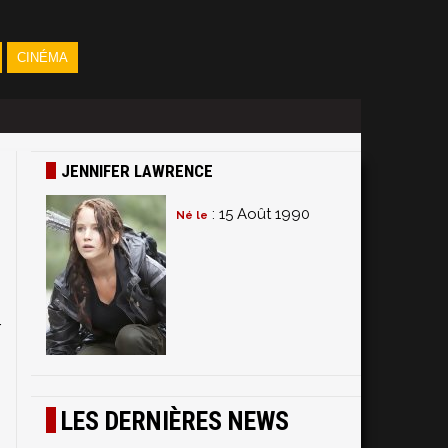
CINÉMA
JENNIFER LAWRENCE
: 15 Août 1990
Né le
n
r
LES DERNIÈRES NEWS