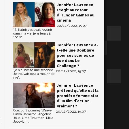
Jennifer Lawrence
réagit au retour
d'Hunger Games au
cinéma
20/12/2022, 15:07
"Si Katniss pouvait revenir
dans ma vie, je le ferais à
100 %".
Jennifer Lawrence a-
t-elle une doublure
pour ses scènes de
nue dans Le
Challenge ?
"je n'ai hésité une seconde.
20/12/2022, 15:07
Je trouvais cela à mourir de
rire".
Jennifer Lawrence
prétend qu'elle est la
première femme star
d'un film d'action.
Vraiment ?
Coucou Sigourney Weaver,
20/12/2022, 15:07
Linda Hamilton, Angelina
e
Jolie, Uma Thurman, Milla
Jovovich...
r