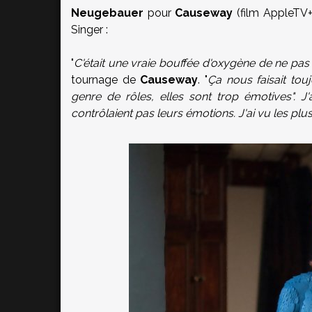
Neugebauer
pour
Causeway
(film AppleTV+
Singer :
"
C'était une vraie bouffée d'oxygène de ne pas
tournage de
Causeway
. "
Ça nous faisait tou
genre de rôles, elles sont trop émotives". J
contrôlaient pas leurs émotions. J'ai vu les plu