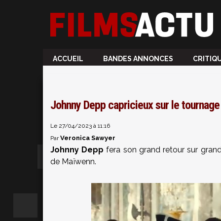
ACCUEIL
BANDES ANNONCES
CRITIQ
Johnny Depp capricieux sur le tourna
Le 27/04/2023 à 11:16
Veronica Sawyer
Par
Johnny Depp
fera son grand retour sur gran
de Maïwenn.