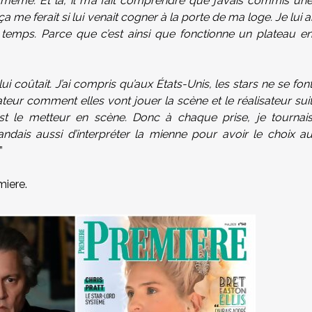
nd même. Et là, il m’a fait comprendre que j’avais commis un
me ferait si lui venait cogner à la porte de ma loge. Je lui a
 temps. Parce que c’est ainsi que fonctionne un plateau e
lui coûtait. J’ai compris qu’aux États-Unis, les stars ne se fon
sateur comment elles vont jouer la scène et le réalisateur sui
st le metteur en scène. Donc à chaque prise, je tournai
ndais aussi d’interpréter la mienne pour avoir le choix a
.”
miere.