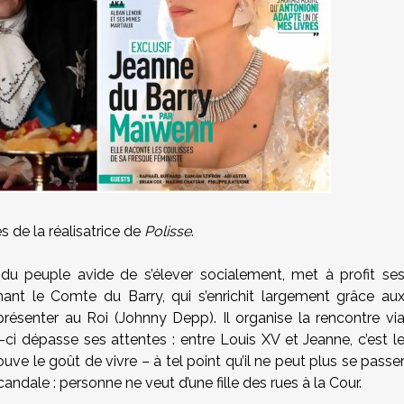
s de la réalisatrice de
Polisse
.
le du peuple avide de s’élever socialement, met à profit se
ant le Comte du Barry, qui s’enrichit largement grâce au
présenter au Roi (Johnny Depp). Il organise la rencontre vi
le-ci dépasse ses attentes : entre Louis XV et Jeanne, c’est l
uve le goût de vivre – à tel point qu’il ne peut plus se passe
 Scandale : personne ne veut d’une fille des rues à la Cour.