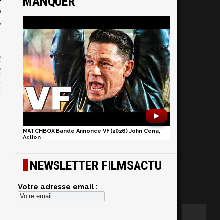
MANQUER
e
i
n
t
t
s
u
►
MATCHBOX Bande Annonce VF (2026) John Cena,
Action
NEWSLETTER FILMSACTU
Votre adresse email :