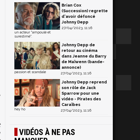
Brian Cox
(Succession) regrette
d'avoir défoncé
Johnny Depp
27/04/2023, 11:16
un acteur "ampoulé et
surestimé".
Johnny Depp de
retour au cinéma
dans Jeanne du Barry
de Maïwenn (bande-
annonce)
passion et scandale
27/04/2023, 11:16
Johnny Depp reprend
son rôle de Jack
Sparrow pour une
e
vidéo - Pirates des
i
Caraïbes
hey ho
27/04/2023, 11:16
t
VIDÉOS À NE PAS
a