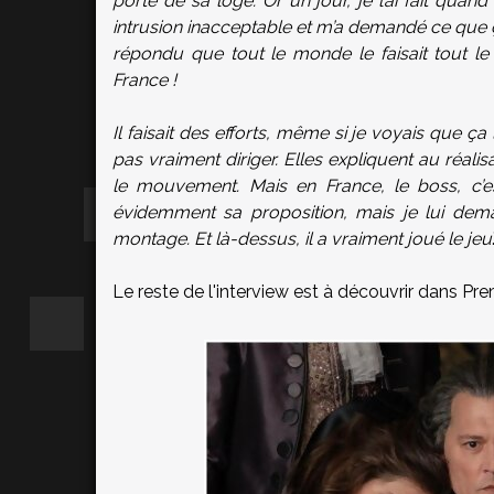
porte de sa loge. Or un jour, je l’ai fait qua
intrusion inacceptable et m’a demandé ce que ça 
répondu que tout le monde le faisait tout le
France !
Il faisait des efforts, même si je voyais que ça 
pas vraiment diriger. Elles expliquent au réali
le mouvement. Mais en France, le boss, c’e
évidemment sa proposition, mais je lui dema
montage. Et là-dessus, il a vraiment joué le jeu
Le reste de l'interview est à découvrir dans Pre