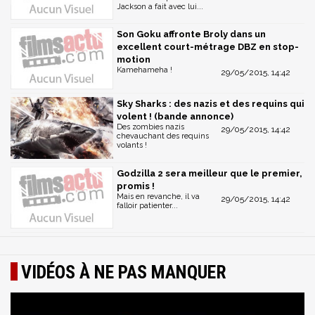
Jackson a fait avec lui...
Son Goku affronte Broly dans un
excellent court-métrage DBZ en stop-
motion
Kamehameha !
29/05/2015, 14:42
Sky Sharks : des nazis et des requins qui
volent ! (bande annonce)
Des zombies nazis
29/05/2015, 14:42
chevauchant des requins
volants !
Godzilla 2 sera meilleur que le premier,
promis !
Mais en revanche, il va
29/05/2015, 14:42
falloir patienter...
VIDÉOS À NE PAS MANQUER