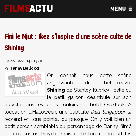
Fini le Njut : Ikea s’inspire d’une scène culte de
Shining
Le 22/10/2014 à 13:46
Fanny Bellocq
Par
On connaît tous cette scène
angoissante du chef-d’œuvre
Shining
de Stanley Kubrick : celle où
le petit garçon déambule sur son
tricycle dans les longs couloirs de l’hôtel Overlook. A
l’occasion d’Halloween, une publicité
Ikea Singapour
la
reprend en tous points… ou presque. On y voit bien un
petit garçon semblable au personnage de Danny, filmé
de dos sur un tricycle, mais cette fois il parcourt les