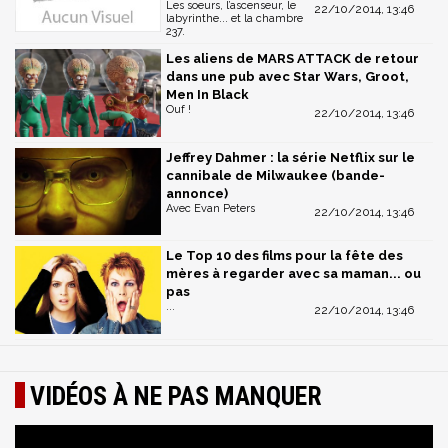
Les soeurs, l’ascenseur, le
22/10/2014, 13:46
labyrinthe... et la chambre
237.
Les aliens de MARS ATTACK de retour
dans une pub avec Star Wars, Groot,
Men In Black
Ouf !
22/10/2014, 13:46
Jeffrey Dahmer : la série Netflix sur le
cannibale de Milwaukee (bande-
annonce)
Avec Evan Peters
22/10/2014, 13:46
Le Top 10 des films pour la fête des
mères à regarder avec sa maman... ou
pas
...
22/10/2014, 13:46
VIDÉOS À NE PAS MANQUER