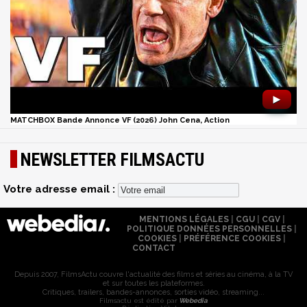
►
MATCHBOX Bande Annonce VF (2026) John Cena, Action
NEWSLETTER FILMSACTU
Votre adresse email :
MENTIONS LÉGALES
|
CGU
|
CGV
|
POLITIQUE DONNÉES PERSONNELLES
|
COOKIES
|
PRÉFÉRENCE COOKIES
|
CONTACT
Depuis 2007, FilmsActu couvre l'actualité des films et séries au cinéma, à la TV
et sur toutes les plateformes.
Critiques, trailers, bandes-annonces, sorties vidéo, streaming...
Filmsactu est édité par
Webedia