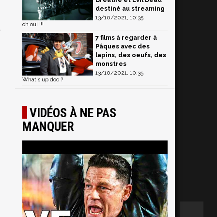
destiné au streaming
m
13/10/2021, 10:35
oh oui !!!
t
7 films à regarder à
Pâques avec des
lapins, des oeufs, des
monstres
13/10/2021, 10:35
What's up doc ?
VIDÉOS À NE PAS
MANQUER