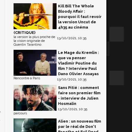
Kill Bill The Whole
Bloody Affair :
pourquoi il faut revoir
la version Uncut de
4h35 au cinéma
(CRITIQUE)
la version la plus proche de
13/10/2021, 10:35
la vision originale de
Quentin Tarantino
Le Mage du Kremlin :
que va penser
Vladimir Poutine du
film ? Interview Paul
Dano Olivier Assayas
Rencontre à Paris
13/10/2021, 10:35
Sans Pitié : comment
faire son premier film
- interview de Julien
Hosmalin
13/10/2021, 10:35
e
parcours
t
Alien : un nouveau film
par le réal de Don't
Breathe et Evil Dead