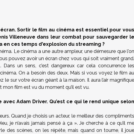
écran. Sortir le film au cinéma est essentiel pour vou
nis Villeneuve dans leur combat pour sauvegarder l
ma en ces temps d'explosion du streaming ?
cinéma. Le cinéma a une autre ampleur, une démesure que l'o
, vous pouvez avoir un écran chez vous qui soit vraiment grand
. Dans un sens, c’est dangereux car cela concurrence le
 cinéma. On a besoin des deux. Mais si vous voyez le film a
 le sur votre écran géant à la maison. Il aura l’air magnifiqu
 mon film est vu du moment qu’il est vu.
e avec Adam Driver. Qu’est ce qui le rend unique selo
acteurs. Quand je choisis un acteur, le meilleur des compliment
ieu, je n’avais jamais pensé à ça ». Je cherche à ce qu’il m
le des scènes, on les répéte, mais quand on tourne, il jou