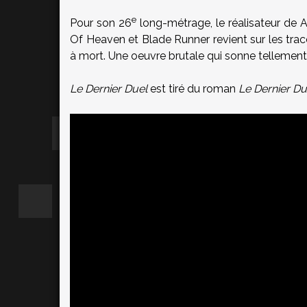
e
Pour son 26
long-métrage, le réalisateur de 
Of Heaven et Blade Runner revient sur les trac
à mort. Une oeuvre brutale qui sonne tellement 
Le Dernier Duel
est tiré du roman
Le Dernier Du