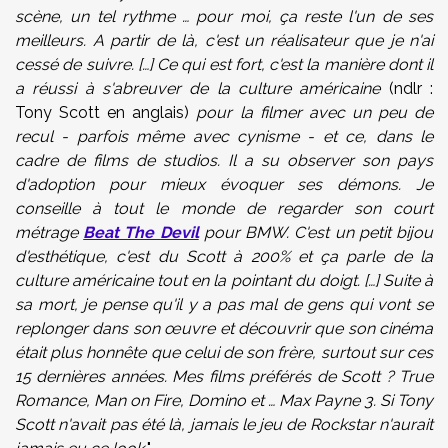
scène, un tel rythme … pour moi, ça reste l'un de ses
meilleurs. A partir de là, c'est un réalisateur que je n'ai
cessé de suivre. […] Ce qui est fort, c'est la manière dont il
a réussi à s'abreuver de la culture américaine
(ndlr :
Tony Scott en anglais)
pour la filmer avec un peu de
recul - parfois même avec cynisme - et ce, dans le
cadre de films de studios. Il a su observer son pays
d'adoption pour mieux évoquer ses démons. Je
conseille à tout le monde de regarder son court
métrage
Beat The Devil
pour BMW. C'est un petit bijou
d'esthétique, c'est du Scott à 200% et ça parle de la
culture américaine tout en la pointant du doigt. […] Suite à
sa mort, je pense qu'il y a pas mal de gens qui vont se
replonger dans son œuvre et découvrir que son cinéma
était plus honnête que celui de son frère, surtout sur ces
15 dernières années. Mes films préférés de Scott ? True
Romance, Man on Fire, Domino et … Max Payne 3. Si Tony
Scott n'avait pas été là, jamais le jeu de Rockstar n'aurait