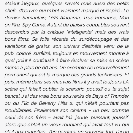
étaient inégaux, quelques navets mais aussi des petits
chefs-d'œuvre qui m'ont vraiment marqué et inspiré : Le
dernier Samaritain, USS Alabama, True Romance, Man
on Fire, Spy Game. Autant de plaisirs coupables souvent
descendus par la critique "intelligente" mais des vrais
bons films. Sa folie récente du surdécoupage et des
variations de grains, son univers d'esthète venu de la
pub, coloré, surfiltré, toujours en mouvement montre à
quel point il continuait à faire évoluer sa mise en scène
même à plus de 60 ans. Un exemple de renouvellement
permanent qui est la marque des grands techniciens.
Et
puis, même dans ses mauvais films il y avait toujours LA
scène qui faisait oublier le scénario poussif ou le sujet
bancal. J'ai des vrais bons souvenirs de Days of Thunder
ou du Flic de Beverly Hills 2, qui n'était pourtant pas
inoubliables. Finalement son cinéma – un peu comme
celui de son frère – avait l'air jeune, puissant, jouissif,
alors que c'était un vieux roublard qui avait tout vu qui
était aux manettes. J'en garderai un souvenir fort, j'ai un