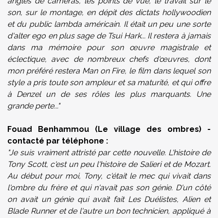
angles de caméras, les points de vue, le travail sur le
son, sur le montage, en dépit des dictats hollywoodien
et du public lambda américain. Il était un peu une sorte
d'alter ego en plus sage de Tsui Hark... Il restera à jamais
dans ma mémoire pour son œuvre magistrale et
éclectique, avec de nombreux chefs d'œuvres, dont
mon préféré restera Man on Fire, le film dans lequel son
style a pris toute son ampleur et sa maturité, et qui offre
à Denzel un de ses rôles les plus marquants.
Une
grande perte..."
Fouad Benhammou (Le village des ombres) -
contacté par téléphone :
"
Je suis vraiment attristé par cette nouvelle.
L'histoire de
Tony Scott, c'est un peu l'histoire de Salieri et de Mozart.
Au début pour moi, Tony, c'était le mec qui vivait dans
l'ombre du frère et qui n'avait pas son génie. D'un côté
on avait un génie qui avait fait Les Duélistes, Alien et
Blade Runner et de l'autre un bon technicien, appliqué à