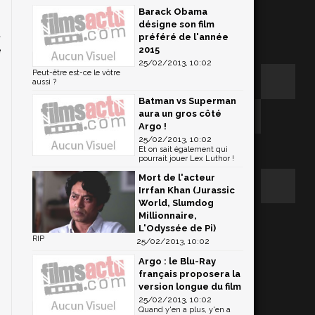
Barack Obama
désigne son film
à
préféré de l'année
e
2015
25/02/2013, 10:02
h
Peut-être est-ce le vôtre
e
aussi ?
Batman vs Superman
aura un gros côté
Argo !
25/02/2013, 10:02
Et on sait également qui
pourrait jouer Lex Luthor !
Mort de l'acteur
Irrfan Khan (Jurassic
World, Slumdog
Millionnaire,
L'Odyssée de Pi)
RIP
25/02/2013, 10:02
Argo : le Blu-Ray
français proposera la
version longue du film
25/02/2013, 10:02
Quand y'en a plus, y'en a