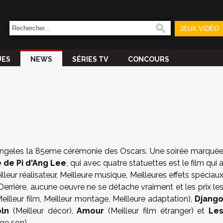
JEUX VIDÉO
UES
NEWS
SÉRIES TV
CONCOURS
s Angeles la 85eme cérémonie des Oscars. Une soirée marqué
 de Pi d'Ang Lee
, qui avec quatre statuettes est le film qui 
lleur réalisateur, Meilleure musique, Meilleures effets spéciau
Derrière, aucune oeuvre ne se détache vraiment et les prix le
eilleur film, Meilleur montage, Meilleure adaptation),
Djang
oln
(Meilleur décor),
Amour
(Meilleur film étranger) et
Le
ge son).