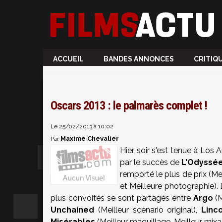
ACCUEIL
BANDES ANNONCES
CRITIQ
Oscars 2013 : le palmarès complet !
Le 25/02/2013 à 10:02
Maxime Chevalier
Par
Hier soir s'est tenue à Lo
par le succès de
L'Odyssée
remporté le plus de prix (Mei
et Meilleure photographie). 
plus convoités se sont partagés entre
Argo
(M
Unchained
(Meilleur scénario original),
Linc
Misérables
(Meilleur maquillage, Meilleur mixa