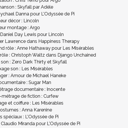
ation : Chris Terrio pour Argo
hanson : Skyfall par Adèle
Mychael Danna pour L'Odyssée de Pi
leur décor : Lincoln
leur montage : Argo
: Daniel Day Lewis pour Lincoln
nifer Lawrence dans Happiness Therapy
ond rôle : Anne Hathaway pour Les Misérables
 rôle : Christoph Waltz dans Django Unchained
son : Zero Dark Thirty et Skyfall
xage son : Les Misérables
anger : Amour de Michael Haneke
documentaire : Sugar Man
étrage documentaire : Inocente
t-métrage de fiction : Curfew
age et coiffure : Les Misérables
costumes : Anna Karenine
ts spéciaux : L'Odyssée de Pi
: Claudio Miranda pour L'Odyssée de Pi