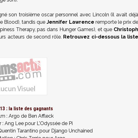
né son troisième oscar personnel avec Lincoln (il avait déj
Be Blood), tandis que
Jennifer Lawrence
remporte le prix d
Happiness Therapy, pas dans Hunger Games), et que
Christop
urs acteurs de second rôle.
Retrouvez ci-dessous la list
13 : la liste des gagnants
ilm : Argo de Ben Affleck
ur : Ang Lee pour L'Odyssée de Pi
 : Quentin Tarantino pour Django Unchained