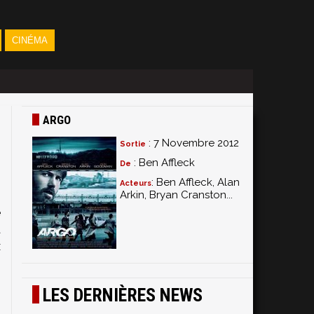
CINÉMA
ARGO
: 7 Novembre 2012
Sortie
: Ben Affleck
De
: Ben Affleck, Alan
Acteurs
Arkin, Bryan Cranston...
e
a
x
s
o
LES DERNIÈRES NEWS
s