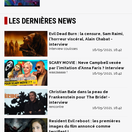
LES DERNIÈRES NEWS
Evil Dead Burn : la censure, Sam Raimi,
l'horreur viscéral, Alain Chabat -
interview
Interview coulisses
16/05/2021, 16:42
SCARY MOVIE : Neve Campbell vexée
par l'imitation d'Anna Faris ? Interview
waazaaaaa !
16/05/2021, 16:42
Christian Bale dans la peau de
Frankenstein pour The Bride! -
interview
rencontre
16/05/2021, 16:42
Resident Evil reboot : les premières
images du film annoncé comme
terrifiant !