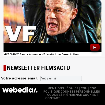
►
MATCHBOX Bande Annonce VF (2026) John Cena, Action
NEWSLETTER FILMSACTU
Votre adresse email :
MENTIONS LÉGALES
|
CGU
|
CGV
|
POLITIQUE DONNÉES PERSONNELLES
|
COOKIES
|
PRÉFÉRENCE COOKIES
|
CONTACT