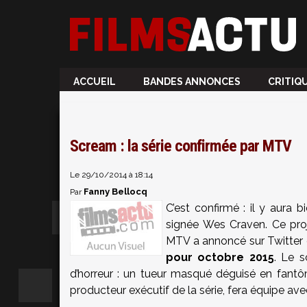
ACCUEIL
BANDES ANNONCES
CRITIQ
Scream : la série confirmée par MTV
Le 29/10/2014 à 18:14
Fanny Bellocq
Par
C’est confirmé : il y aura b
signée Wes Craven. Ce proj
MTV a annoncé sur Twitter
pour octobre 2015
. Le s
d’horreur : un tueur masqué déguisé en fantôme
producteur exécutif de la série, fera équipe a