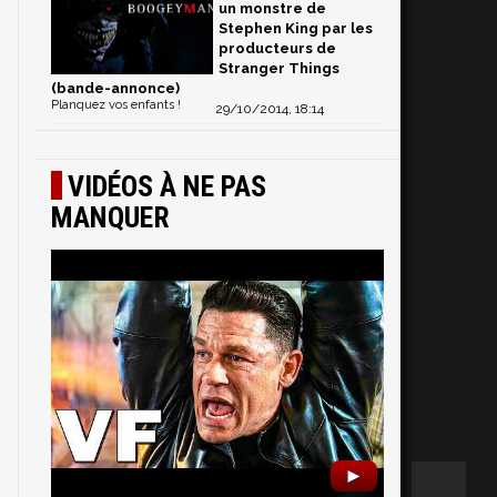
un monstre de
Stephen King par les
producteurs de
Stranger Things
(bande-annonce)
Planquez vos enfants !
29/10/2014, 18:14
VIDÉOS À NE PAS
MANQUER
►