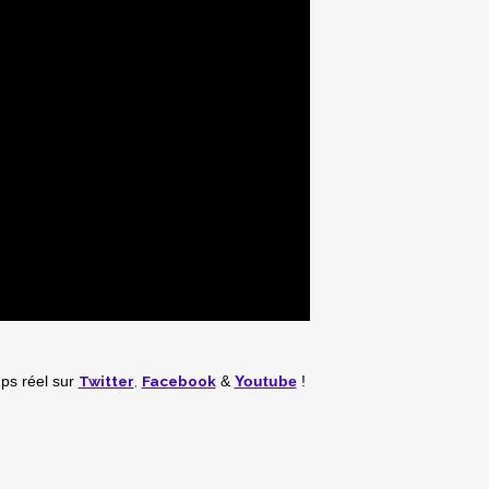
Twitter
,
Facebook
mps réel
sur
&
Youtube
!