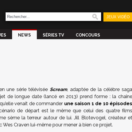
JEUX VIDÉO
UES
NEWS
SÉRIES TV
CONCOURS
ien une série télévisée
Scream
, adaptée de la célèbre sag
et de longue date (lancé en 2013) prend forme : la chaîn
 qu’elle venait de commander
une saison 1 de 10 épisode
cénario de départ est le même que celui des quatre film
 sème la terreur autour de lui. Jill Blotevogel, créateur e
vec Wes Craven lui-même pour mener à bien ce projet.