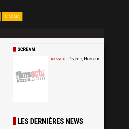
CINÉMA
SCREAM
: Drame, Horreur
Genre(s)
a
e
s
s
t
LES DERNIÈRES NEWS