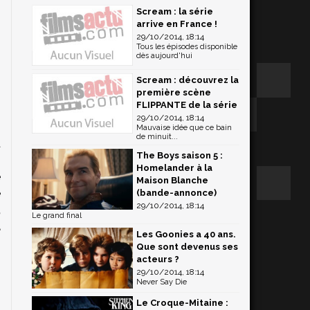
Scream : la série
arrive en France !
29/10/2014, 18:14
Tous les épisodes disponible
dès aujourd'hui
Scream : découvrez la
première scène
FLIPPANTE de la série
29/10/2014, 18:14
s
Mauvaise idée que ce bain
de minuit...
a
The Boys saison 5 :
n
Homelander à la
e
Maison Blanche
e
(bande-annonce)
29/10/2014, 18:14
,
Le grand final
a
Les Goonies a 40 ans.
Que sont devenus ses
acteurs ?
29/10/2014, 18:14
Never Say Die
Le Croque-Mitaine :