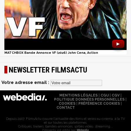
►
MATCHBOX Bande Annonce VF (2026) John Cena, Action
NEWSLETTER FILMSACTU
Votre adresse email :
MENTIONS LÉGALES
|
CGU
|
CGV
|
POLITIQUE DONNÉES PERSONNELLES
|
COOKIES
|
PRÉFÉRENCE COOKIES
|
CONTACT
Depuis 2007, FilmsActu couvre l'actualité des films et séries au cinéma, à la TV
et sur toutes les plateformes.
Critiques, trailers, bandes-annonces, sorties vidéo, streaming...
Filmsactu est édité par
Webedia