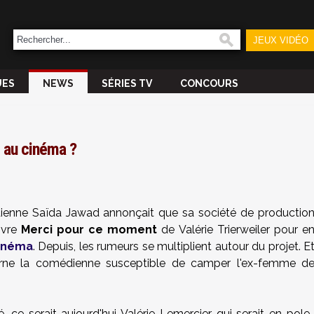
JEUX VIDÉO
UES
NEWS
SÉRIES TV
CONCOURS
r au cinéma ?
édienne Saïda Jawad annonçait que sa société de productio
livre
Merci pour ce moment
de Valérie Trierweiler pour e
cinéma
. Depuis, les rumeurs se multiplient autour du projet. E
erne la comédienne susceptible de camper l'ex-femme d
, ce serait aujourd'hui Valérie Lemercier qui serait en pole