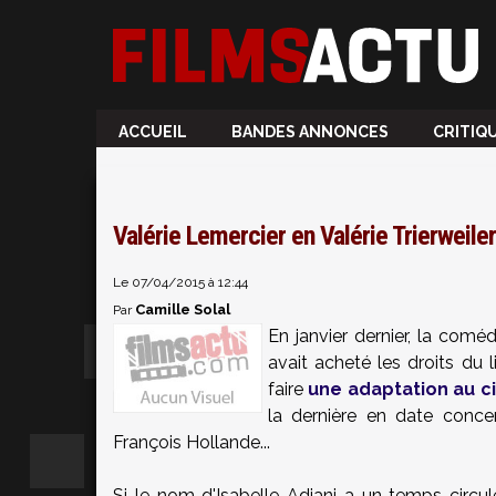
ACCUEIL
BANDES ANNONCES
CRITIQ
Valérie Lemercier en Valérie Trierweile
Le 07/04/2015 à 12:44
Camille Solal
Par
En janvier dernier, la com
avait acheté les droits du 
faire
une adaptation au 
la dernière en date conc
François Hollande...
Si le nom d'Isabelle Adjani a un temps circulé