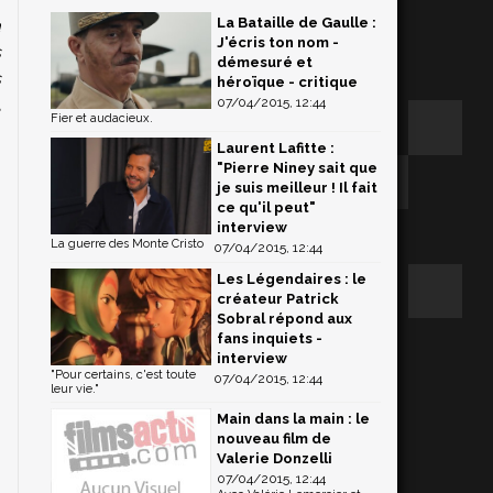
La Bataille de Gaulle :
a
J'écris ton nom -
s
démesuré et
s
héroïque - critique
t
07/04/2015, 12:44
Fier et audacieux.
Laurent Lafitte :
"Pierre Niney sait que
je suis meilleur ! Il fait
ce qu'il peut"
interview
La guerre des Monte Cristo
07/04/2015, 12:44
Les Légendaires : le
créateur Patrick
Sobral répond aux
fans inquiets -
interview
"Pour certains, c'est toute
07/04/2015, 12:44
leur vie."
Main dans la main : le
nouveau film de
Valerie Donzelli
07/04/2015, 12:44