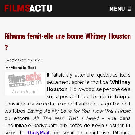
Rihanna ferait-elle une bonne Whitney Houston
?
Le 27/02/2012 à 16:06
Michèle Bori
Par
Il fallait s'y attendre, quelques jours
seulement après la mort de
Whitney
Houston
, Hollywood se penche déjà
sur la possibilité de tourner un
biopic
consacré à la vie de la célèbre chanteuse - à qui l'on doit
les tubes
Saving All My Love for You
,
How Will I Know
ou encore
All The Man That I Need
- vue dans
l'inoubliable Bodyguard aux côtés de Kevin Costner. Et
selon le
DailyMail
, ce serait la chanteuse Rihanna