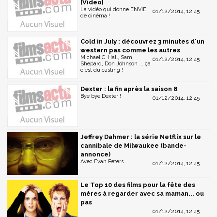
[Video]
La vidéo qui donne ENVIE
01/12/2014, 12:45
de cinéma !
Cold in July : découvrez 3 minutes d'un
western pas comme les autres
Michael C. Hall, Sam
01/12/2014, 12:45
Shepard, Don Johnson ... ça
c'est du casting !
Dexter : la fin après la saison 8
Bye bye Dexter !
01/12/2014, 12:45
Jeffrey Dahmer : la série Netflix sur le
cannibale de Milwaukee (bande-
annonce)
Avec Evan Peters
01/12/2014, 12:45
Le Top 10 des films pour la fête des
mères à regarder avec sa maman... ou
pas
...
01/12/2014, 12:45