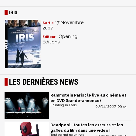
IRIS
: 7 Novembre
Sortie
2007
: Opening
Éditeur
Editions
LES DERNIÈRES NEWS
Rammstein Paris : le live au cinéma et
en DVD (bande-annonce)
Frühling in Paris
08/11/2007, 09:45
Deadpool : toutes les erreurs et les
gaffes du film dans une vidéo !
Tout ce qui ne va pas