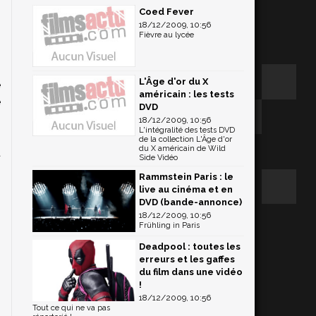
Coed Fever
18/12/2009, 10:56
Fièvre au lycée
L'Âge d'or du X
e
américain : les tests
e
DVD
18/12/2009, 10:56
L'intégralité des tests DVD
de la collection L'Âge d'or
du X américain de Wild
t
Side Vidéo
Rammstein Paris : le
live au cinéma et en
DVD (bande-annonce)
18/12/2009, 10:56
Frühling in Paris
Deadpool : toutes les
erreurs et les gaffes
du film dans une vidéo
!
18/12/2009, 10:56
Tout ce qui ne va pas