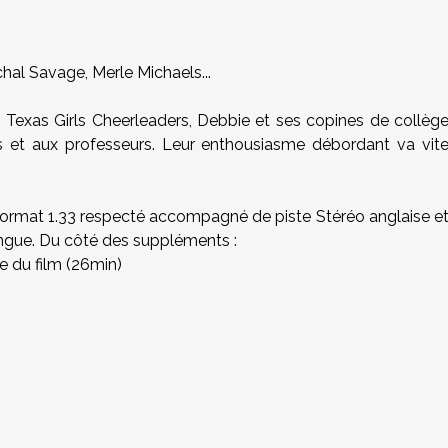
chal Savage, Merle Michaels...
 Texas Girls Cheerleaders, Debbie et ses copines de collèg
 et aux professeurs. Leur enthousiasme débordant va vit
u format 1.33 respecté accompagné de piste Stéréo anglaise e
langue. Du côté des suppléments :
pe du film (26min)