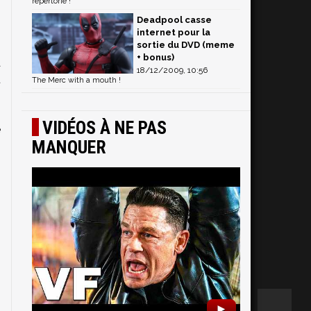
répertorié !
Deadpool casse
internet pour la
sortie du DVD (meme
+ bonus)
a
18/12/2009, 10:56
u
The Merc with a mouth !
VIDÉOS À NE PAS
e
MANQUER
►