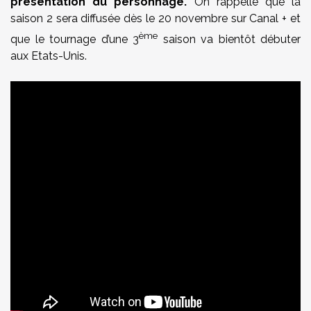
présentation du personnage.
On rappelle que la
saison 2 sera diffusée dès le 20 novembre sur Canal + et
ème
que le tournage d’une 3
saison va bientôt débuter
aux Etats-Unis.