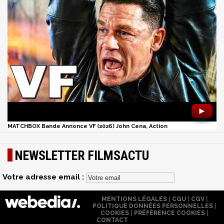
►
MATCHBOX Bande Annonce VF (2026) John Cena, Action
NEWSLETTER FILMSACTU
Votre adresse email :
MENTIONS LÉGALES
|
CGU
|
CGV
|
POLITIQUE DONNÉES PERSONNELLES
|
COOKIES
|
PRÉFÉRENCE COOKIES
|
CONTACT