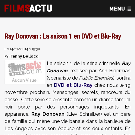
Ray Donovan : La saison 1 en DVD et Blu-Ray
Le 14/11/2014 à 19:30
Fanny Bellocq
Par
La saison 1 de la série criminelle
Ray
Donovan
, réalisée par Ann Biderman
(scénariste de
Public Enemies
), sortira
en
DVD et Blu-Ray
chez nous le 19
novembre prochain. Mensonges, secrets, rancœurs du
passé… Cette série se présente comme un drame familial
noir porté par des personnages inquiétants. En
apparence,
Ray Donovan
(Liev Schreiber) est un père
de famille qui mène une vie banale dans la banlieue de
Los Angeles avec son épouse et ses deux enfants. En