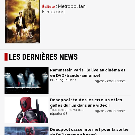
: Metropolitan
Éditeur
Filmexport
LES DERNIÈRES NEWS
Rammstein Paris : le live au cinéma et
en DVD (bande-annonce)
Frühling in Paris
09/01/2008, 18:01
Deadpool : toutes les erreurs et les
gaffes du film dans une vidéo !
Tout ce qui ne va pas
09/01/2008, 18:01
répertorié !
Deadpool casse internet pour la sortie
du DVD (meme + bonus)