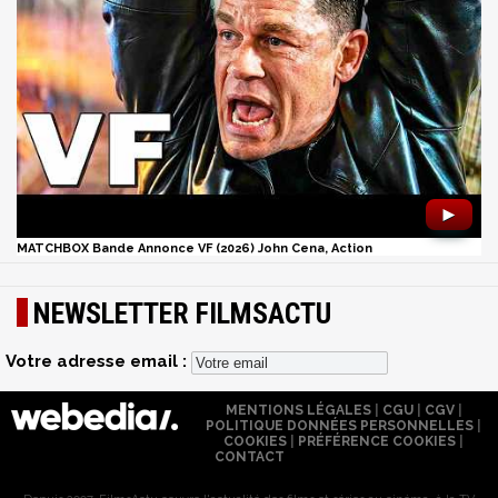
►
MATCHBOX Bande Annonce VF (2026) John Cena, Action
NEWSLETTER FILMSACTU
Votre adresse email :
MENTIONS LÉGALES
|
CGU
|
CGV
|
POLITIQUE DONNÉES PERSONNELLES
|
COOKIES
|
PRÉFÉRENCE COOKIES
|
CONTACT