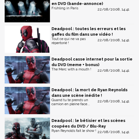
en DVD (bande-annonce)
Frühling in Paris
22/08/2008, 14:41
Deadpool : toutes les erreurs et les
gaffes du film dans une vidéo !
Tout ce qui ne va pas
22/08/2008, 14:41
répertorié !
Deadpool casse internet pour la sortie
du DVD (meme + bonus)
The Merc with a mouth !
22/08/2008, 14:41
Deadpool : la mort de Ryan Reynolds
dans une scène inédite !
Quand tu te prends un
22/08/2008, 14:41
camion en pleine face...
Deadpool : le bêtisier et les scènes
coupées du DVD / Blu-Ray
Ryan Reynolds fait le show !
22/08/2008, 14:41