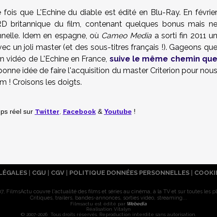
re fois que L'Echine du diable est édité en Blu-Ray. En févrie
D britannique du film, contenant quelques bonus mais n
nnelle. Idem en espagne, où
Cameo Media
a sorti fin 2011 u
 un joli master (et des sous-titres français !). Gageons qu
tion vidéo de L'Echine en France,
suive le même chemin qu
 bonne idée de faire l'acquisition du master Criterion pour nou
 ! Croisons les doigts.
Twitter
,
Facebook
mps réel
sur
&
Youtube
!
LÉGALES
|
CGU
|
CGV
|
POLITIQUE DONNÉES PERSONNELLES
|
COOKI
7, FilmsActu couvre l'actualité des films et séries au cinéma, à la TV et sur toutes les p
Critiques, trailers, bandes-annonces, sorties vidéo, streaming...
Filmsactu est édité par
Webedia
Réalisation Vitalyn
© 2007-2026 Tous droits réservés. Reproduction interdite sans autorisation.