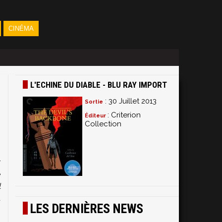
CINÉMA
L'ECHINE DU DIABLE - BLU RAY IMPORT
: 30 Juillet 2013
Sortie
: Criterion
Éditeur
Collection
n
r
e
l
t
LES DERNIÈRES NEWS
e
s