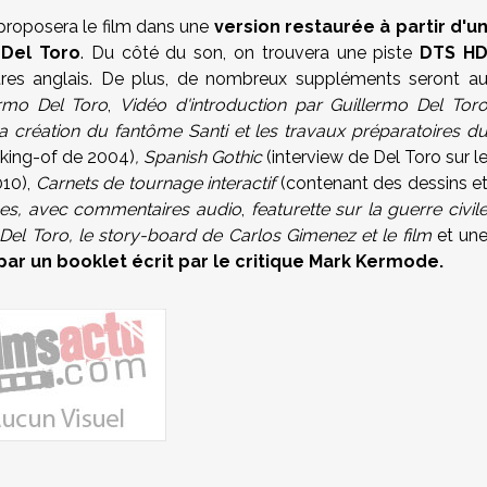
 proposera le film dans une
version restaurée à partir d'u
 Del Toro
. Du côté du son, on trouvera une piste
DTS H
es anglais. De plus, de nombreux suppléments seront a
rmo Del Toro
,
Vidéo d'introduction par Guillermo Del Tor
a création du fantôme Santi et les travaux préparatoires d
king-of de 2004)
, Spanish Gothic
(interview de Del Toro sur l
010),
Carnets de tournage interactif
(contenant des dessins e
es, avec commentaires audio
,
featurette sur la guerre civil
el Toro, le story-board de Carlos Gimenez et le film
et un
ar un b
ooklet écrit par le critique Mark Kermode.