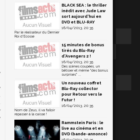
BLACK SEA : le thriller
inédit avec Jude Law
sort aujourd'hui en
DVD et BLU-RAY
16/04/2013, 20:35
Par le réalisateur du Dernier
Roi d'Ecosse
15 minutes de bonus
tirés du Blu-Ray
d'Avengers 2 !
16/04/2013, 20:35
Des scènes coupées, un
bêtisier et même "des bonus
e
surprises" ...
s
Un nouveau coffret
e
Blu-Ray collector
a
pour Retour vers le
Futur !
t
16/04/2013, 20:35
e
Nom de Zeus, il va falloir
repasser à la caisse !
e
Rammstein Paris : le
live au cinéma et en
DVD (bande-annonce)
16/04/2013, 20:35