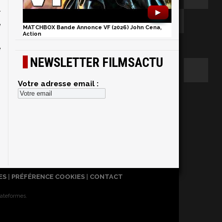
►
r
e
MATCHBOX Bande Annonce VF (2026) John Cena,
Action
n
e
NEWSLETTER FILMSACTU
e
s
Votre adresse email :
ES
|
PRÉFÉRENCE COOKIES
|
CONTACT
lateformes.