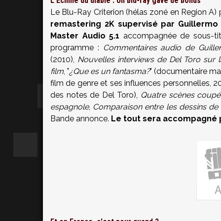
L'Echine du diable : Un blu-ray gavé de bonus
Le Blu-Ray Criterion (hélas zoné en Region A)
remastering 2K supervisé par Guillermo
Master Audio 5.1
accompagnée de sous-titr
programme :
Commentaires audio de Guille
(2010),
Nouvelles interviews de Del Toro sur l
film
, "
¿Que es un fantasma?
" (documentaire ma
film de genre et ses influences personnelles, 2
des notes de Del Toro),
Quatre scènes coupé
espagnole
,
Comparaison entre les dessins de D
Bande annonce
.
Le tout sera accompagné p