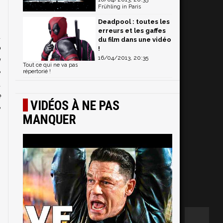
Frühling in Paris
n
Deadpool : toutes les
D
erreurs et les gaffes
u
du film dans une vidéo
o
!
16/04/2013, 20:35
u
Tout ce qui ne va pas
e
répertorié !
t
e
VIDÉOS À NE PAS
e
MANQUER