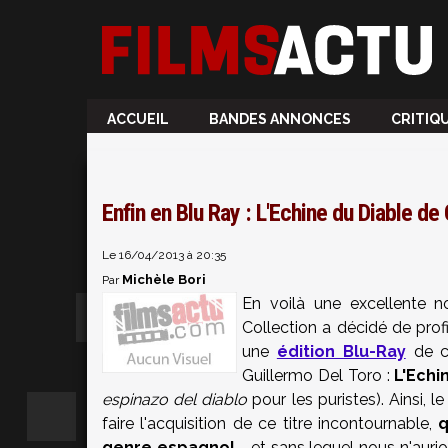
ACCUEIL
BANDES ANNONCES
CRITIQ
Enfin en Blu Ray : L'Echine du Diable de 
Le 16/04/2013 à 20:35
Michèle Bori
Par
En voilà une excellente nou
Collection a décidé de profi
une
édition Blu-Ray
de c
Guillermo Del Toro :
L'Echi
espinazo del diablo
pour les puristes). Ainsi, 
faire l'acquisition de ce titre incontournable,
q
genre espagnol
- et sans lequel nous n'auri