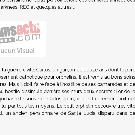
arkness, REC et quelques autres ...
t la guerre civile. Carlos, un garçon de douze ans dont le pèr
sement catholique pour orphelins. Il est remis au bons soin
es. Mais il doit faire face à l'hostilité de ses camarades et d
ieu hostile dissimule derrière ses murs deux secrets : l'or de l
ui hante le sous-sol. Carlos aperçoit dès la première nuit ce
lui par tous les moyens. Le petit orphelin découvre très vit
ti, un ancien pensionnaire de Santa Lucia disparu dans d