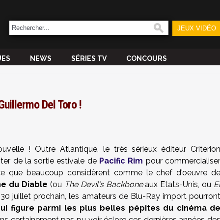
JEUX VIDÉO
UES
NEWS
SÉRIES TV
CONCOURS
Guillermo Del Toro !
velle ! Outre Atlantique, le très sérieux éditeur Criterio
ter de la sortie estivale de
Pacific Rim
pour commercialise
e que beaucoup considèrent comme le chef d'oeuvre d
ne du Diable
(ou
The Devil's Backbone
aux Etats-Unis, ou
E
le 30 juillet prochain, les amateurs de Blu-Ray import pourron
ui figure parmi les plus belles pépites du cinéma d
ons certainement pas pu voir éclore ces dernières années de