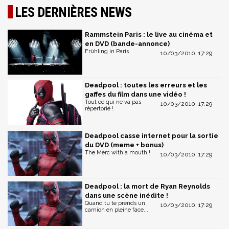
LES DERNIÈRES NEWS
Rammstein Paris : le live au cinéma et
en DVD (bande-annonce)
Frühling in Paris
10/03/2010, 17:29
Deadpool : toutes les erreurs et les
gaffes du film dans une vidéo !
Tout ce qui ne va pas
10/03/2010, 17:29
répertorié !
Deadpool casse internet pour la sortie
du DVD (meme + bonus)
The Merc with a mouth !
10/03/2010, 17:29
Deadpool : la mort de Ryan Reynolds
dans une scène inédite !
Quand tu te prends un
10/03/2010, 17:29
camion en pleine face...