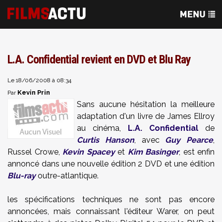
L.A. Confidential revient en DVD et Blu Ray
Le 18/06/2008 à 08:34
Kevin Prin
Par
Sans aucune hésitation la meilleure
adaptation d'un livre de James Ellroy
au cinéma,
L.A. Confidential
de
Curtis Hanson
, avec
Guy Pearce
,
Russel Crowe,
Kevin Spacey
et
Kim Basinger
, est enfin
annoncé dans une nouvelle édition 2 DVD et une édition
Blu-ray
outre-atlantique.
les spécifications techniques ne sont pas encore
annoncées, mais connaissant l'éditeur Warer, on peut