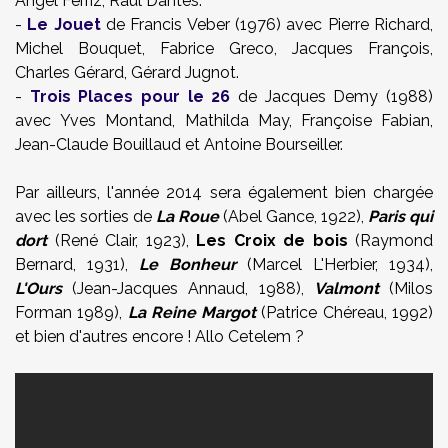
Ángel Ferriz, Raul Dantes.
-
Le Jouet
de Francis Veber (1976) avec
Pierre Richard,
Michel Bouquet, Fabrice Greco, Jacques François,
Charles Gérard, Gérard Jugnot.
-
Trois Places pour le 26
de Jacques Demy (1988)
avec
Yves Montand, Mathilda May, Françoise Fabian,
Jean-Claude Bouillaud et Antoine Bourseiller.
Par ailleurs, l'année 2014 sera également bien chargée
avec les sorties de
La Roue
(Abel Gance, 1922),
Paris qui
dort
(René Clair, 1923),
Les Croix de bois
(Raymond
Bernard, 1931),
Le Bonheur
(Marcel L'Herbier, 1934),
L'Ours
(Jean-Jacques Annaud, 1988),
Valmont
(Milos
Forman 1989),
La Reine Margot
(Patrice Chéreau, 1992)
et bien d'autres encore ! Allo Cetelem ?