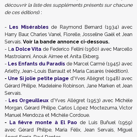
découvrir la liste des suppléments présents sur chacune
de ces éditions
) :
-
Les Misérables
de Raymond Bernard (1934) a
vec
Harry Baur, Charles Vanel, Florelle, Josseline Gaël et Jean
Servais.
Voir la bande annonce ci-dessous.
- L
a Dolce Vita
de Federico Fellini (1960) avec Marcello
Mastroianni, Anouk Aimee et Anita Ekberg.
-
Les Enfants du Paradis
de Marcel Carmé (1945) avec
Arletty, Jean-Louis Barrault et Maria Casarès (réédition).
-
Une Si jolie petite plage
d'Yves Allégret (1948) a
vec
Gérard Philipe, Madeleine Robinson, Jane Marken et Jean
Servais
.
-
Les Orgeuilleux
d'Yves Allégret (1953)
a
vec Michèle
Morgan, Gérard Philipe, Carlos López Moctezuma, Victor
Manuel Mendoza et Michèle Cordoue.
-
La fièvre monte à El Pao
de Luis Buñuel (1959)
avec
Gérard Philipe, Maria Félix, Jean Servais, Miguel