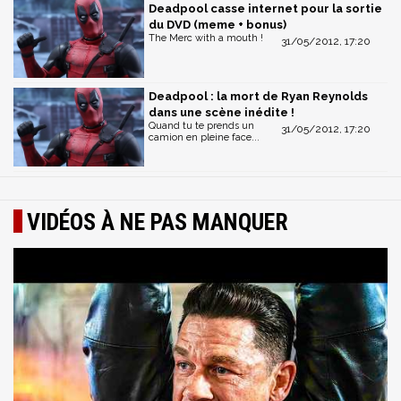
Deadpool casse internet pour la sortie
du DVD (meme + bonus)
The Merc with a mouth !
31/05/2012, 17:20
Deadpool : la mort de Ryan Reynolds
dans une scène inédite !
Quand tu te prends un
31/05/2012, 17:20
camion en pleine face...
VIDÉOS À NE PAS MANQUER