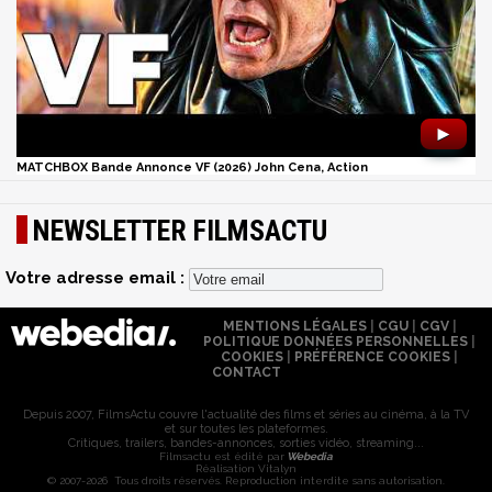
►
MATCHBOX Bande Annonce VF (2026) John Cena, Action
NEWSLETTER FILMSACTU
Votre adresse email :
MENTIONS LÉGALES
|
CGU
|
CGV
|
POLITIQUE DONNÉES PERSONNELLES
|
COOKIES
|
PRÉFÉRENCE COOKIES
|
CONTACT
Depuis 2007, FilmsActu couvre l'actualité des films et séries au cinéma, à la TV
et sur toutes les plateformes.
Critiques, trailers, bandes-annonces, sorties vidéo, streaming...
Filmsactu est édité par
Webedia
Réalisation Vitalyn
© 2007-2026 Tous droits réservés. Reproduction interdite sans autorisation.