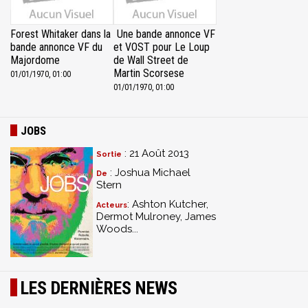
Forest Whitaker dans la
Une bande annonce VF
bande annonce VF du
et VOST pour Le Loup
Majordome
de Wall Street de
Martin Scorsese
01/01/1970, 01:00
01/01/1970, 01:00
JOBS
: 21 Août 2013
Sortie
: Joshua Michael
De
Stern
: Ashton Kutcher,
Acteurs
Dermot Mulroney, James
Woods...
LES DERNIÈRES NEWS