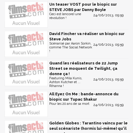
Un teaser VOST pour le biopic sur
STEVE JOBS par Danny Boyle
Ceci est (encore) une
24/06/2013, 09:59
révolution !
David Fincher va réaliser un biopic sur
Steve Jobs
Scénarisé par Aaron Sorkin,
24/06/2013, 09:59
comme The Social Network
!
Quand les réalisateurs de 22 Jump
Street se moquent de Twilight, ça
donne ça !
Featuring Mila Kunis,
24/06/2013, 09:59
Ashton Kutcher et ...
Rihanna !
All Eyez On Me : bande-annonce du
biopic sur Tupac Shakur
Pour les 20 ans de sa mort
24/06/2013, 09:59
Golden Globes : Tarantino vaincu par le
seul scénariste (hormis lui-même) qu'il