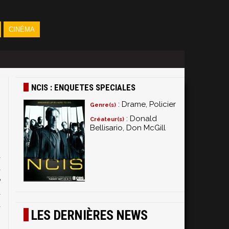
CINÉMA
NCIS : ENQUETES SPECIALES
: Drame, Policier
Genre(s)
: Donald
Créateur(s)
Bellisario, Don McGill
a
a
e
t
a
LES DERNIÈRES NEWS