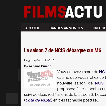
ACCUEIL
BANDES ANNONCES
CRITIQ
La saison 7 de NCIS débarque sur M6
Le 30/07/2010 à 16:06
Arnaud Cuirot
Par
Vous en avez marre de
NCI
estimé que vous n'étiez cer
nouvelle saison de
NCIS
h
proposera à ses spectateur
suivi de deux rediffusions de la saison 6. L'oc
(
Cote de Pablo
) en très fâcheuse posture...