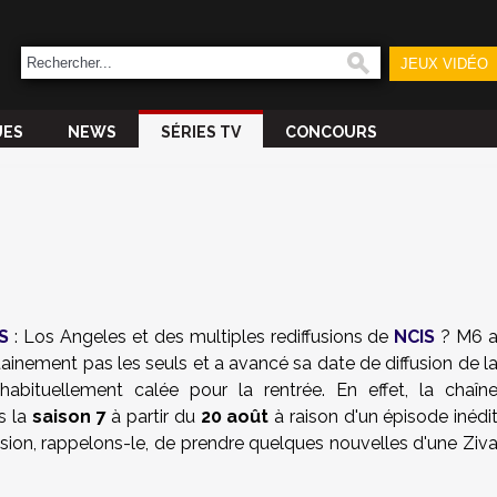
JEUX VIDÉO
UES
NEWS
SÉRIES TV
CONCOURS
S
: Los Angeles et des multiples rediffusions de
NCIS
? M6 
tainement pas les seuls et a avancé sa date de diffusion de l
abituellement calée pour la rentrée. En effet, la chaîn
s la
saison 7
à partir du
20 août
à raison d'un épisode inédi
casion, rappelons-le, de prendre quelques nouvelles d'une Ziv