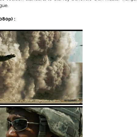
gue.
080p) :