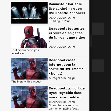
Rammstein Paris : le
live au cinéma et en
DVD (bande-annonce)
04/03/2010, 09:36
Frühling in Paris
Deadpool : toutes les
erreurs et les gaffes
du film dans une vidéo
!
04/03/2010, 09:36
Tout ce qui ne va pas
répertorié !
Deadpool casse
internet pour la
sortie du DVD (meme
+ bonus)
04/03/2010, 09:36
The Merc with a mouth !
Deadpool : la mort de
Ryan Reynolds dans
une scène inédite !
04/03/2010, 09:36
Quand tu te prends un
camion en pleine face...