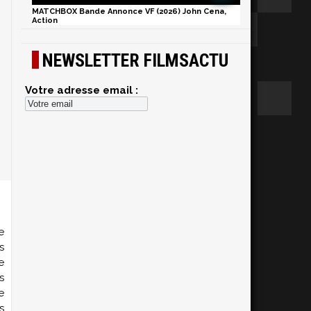
MATCHBOX Bande Annonce VF (2026) John Cena,
Action
NEWSLETTER FILMSACTU
Votre adresse email :
e
s
e
s
e
s