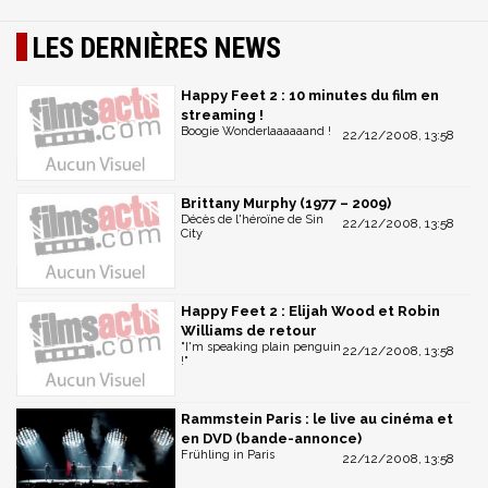
LES DERNIÈRES NEWS
Happy Feet 2 : 10 minutes du film en
streaming !
Boogie Wonderlaaaaaand !
22/12/2008, 13:58
Brittany Murphy (1977 – 2009)
Décès de l'héroïne de Sin
22/12/2008, 13:58
City
Happy Feet 2 : Elijah Wood et Robin
Williams de retour
"I'm speaking plain penguin
22/12/2008, 13:58
!"
Rammstein Paris : le live au cinéma et
en DVD (bande-annonce)
Frühling in Paris
22/12/2008, 13:58