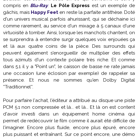
compris en
Blu-Ray
.
Le Pôle Express
est un exemple de
gâchis, mais
Happy Feet
en reste la parfaite antithèse. Doté
d'un univers musical parfois ahurissant, qui se déchaine ici
comme rarement, au service d'un mixage à 5 canaux d'une
virtuoisité à tomber. Ainsi, lorsque les manchots chantent, on
se surprendra à entendre surgir quelques voix enjouées ça
et là aux quatre coins de la pièce. Des surrounds qui
peuvent également s'enorgueillir de multiplier des effets
tous azimuts d'un contexte polaire très riche. Et comme
dans 5.1 il y a "Point un", le caisson de basse ne rate jamais
une occasion (une éclosion par exemple) de rappeler sa
présence. Et nous ne sommes qu'en Dolby Digital
''Traditionnel''.
Pour parfaire l'achat, l'éditeur a attribué au disque une piste
PCM 5.1 non compressée et là... et là... Et là on est content
d'avoir investi dans un équipement home cinéma qui
permet de redécouvrir le film comme il aurait été difficile de
l'imaginer. Encore plus fluide, encore plus épuré, encore
plus puissant et entraînant. Sur ce point encore, une démo