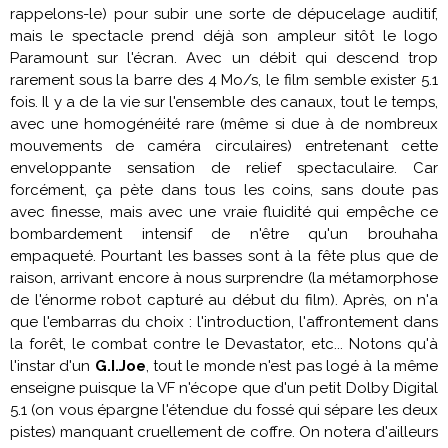
rappelons-le) pour subir une sorte de dépucelage auditif,
mais le spectacle prend déjà son ampleur sitôt le logo
Paramount sur l'écran. Avec un débit qui descend trop
rarement sous la barre des 4 Mo/s, le film semble exister 5.1
fois. Il y a de la vie sur l'ensemble des canaux, tout le temps,
avec une homogénéité rare (même si due à de nombreux
mouvements de caméra circulaires) entretenant cette
enveloppante sensation de relief spectaculaire. Car
forcément, ça pète dans tous les coins, sans doute pas
avec finesse, mais avec une vraie fluidité qui empêche ce
bombardement intensif de n'être qu'un brouhaha
empaqueté. Pourtant les basses sont à la fête plus que de
raison, arrivant encore à nous surprendre (la métamorphose
de l'énorme robot capturé au début du film). Après, on n'a
que l'embarras du choix : l'introduction, l'affrontement dans
la forêt, le combat contre le Devastator, etc... Notons qu'à
l'instar d'un
G.I.Joe
, tout le monde n'est pas logé à la même
enseigne puisque la VF n'écope que d'un petit Dolby Digital
5.1 (on vous épargne l'étendue du fossé qui sépare les deux
pistes) manquant cruellement de coffre. On notera d'ailleurs