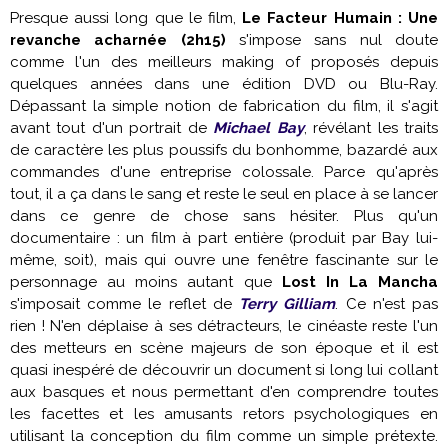
Presque aussi long que le film,
Le Facteur Humain : Une
revanche acharnée (2h15)
s'impose sans nul doute
comme l'un des meilleurs making of proposés depuis
quelques années dans une édition DVD ou Blu-Ray.
Dépassant la simple notion de fabrication du film, il s'agit
avant tout d'un portrait de
Michael Bay
, révélant les traits
de caractère les plus poussifs du bonhomme, bazardé aux
commandes d'une entreprise colossale. Parce qu'après
tout, il a ça dans le sang et reste le seul en place à se lancer
dans ce genre de chose sans hésiter. Plus qu'un
documentaire : un film à part entière (produit par Bay lui-
même, soit), mais qui ouvre une fenêtre fascinante sur le
personnage au moins autant que
Lost In La Mancha
s'imposait comme le reflet de
Terry Gilliam
. Ce n'est pas
rien ! N'en déplaise à ses détracteurs, le cinéaste reste l'un
des metteurs en scène majeurs de son époque et il est
quasi inespéré de découvrir un document si long lui collant
aux basques et nous permettant d'en comprendre toutes
les facettes et les amusants retors psychologiques en
utilisant la conception du film comme un simple prétexte.