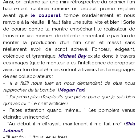
Ainsi, on entame sur une mini rétrospective du premier film
habilement calibrée comme un produit promo enjolivé
avant que
le couperet
tombe soudainement et nous
renvoie à la réalité : il faut faire une suite, vite et bien ! Sorte
de course contre la montre empêchant le réalisateur de
trouver un vrai moment de détente, acceptant le pari fou de
monter la production d'un film cher et massif sans
réellement avoir de script achevé. Fonceur, exigeant,
colérique et tyrannique,
Michael Bay
existe donc à travers
ces images (que le monteur a eu l'intelligence de proposer
avec un ton décalé) mais surtout à travers les témoignages
de ses collaborateurs :
- ''
Il a failli nous tuer en nous demandant de plus nous
rapprocher de la bombe''
(
Megan Fox
)
- ''
J'ai prévu plus d'explosifs que prévu parce que je sais bien
qu'avec lui
...'' (le chef artificier)
- ''Faites attention quand même... '' (les pompiers venus
éteindre un incendie)
- ''Au début il m'effrayait, maintenant il me fait rire'' (
Shia
Labeouf
)
- ''Il est fou !!'' (tous les autres).