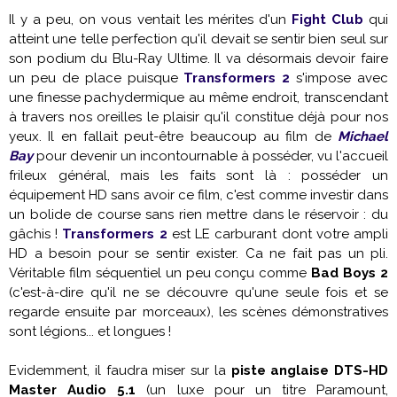
Il y a peu, on vous ventait les mérites d'un
Fight Club
qui
atteint une telle perfection qu'il devait se sentir bien seul sur
son podium du Blu-Ray Ultime. Il va désormais devoir faire
un peu de place puisque
Transformers 2
s'impose avec
une finesse pachydermique au même endroit, transcendant
à travers nos oreilles le plaisir qu'il constitue déjà pour nos
yeux. Il en fallait peut-être beaucoup au film de
Michael
Bay
pour devenir un incontournable à posséder, vu l'accueil
frileux général, mais les faits sont là : posséder un
équipement HD sans avoir ce film, c'est comme investir dans
un bolide de course sans rien mettre dans le réservoir : du
gâchis !
Transformers 2
est LE carburant dont votre ampli
HD a besoin pour se sentir exister. Ca ne fait pas un pli.
Véritable film séquentiel un peu conçu comme
Bad Boys 2
(c'est-à-dire qu'il ne se découvre qu'une seule fois et se
regarde ensuite par morceaux), les scènes démonstratives
sont légions... et longues !
Evidemment, il faudra miser sur la
piste anglaise DTS-HD
Master Audio 5.1
(un luxe pour un titre Paramount,