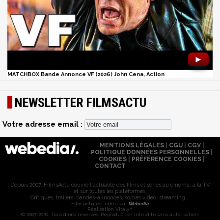
►
MATCHBOX Bande Annonce VF (2026) John Cena, Action
NEWSLETTER FILMSACTU
Votre adresse email :
MENTIONS LÉGALES
|
CGU
|
CGV
|
POLITIQUE DONNÉES PERSONNELLES
|
COOKIES
|
PRÉFÉRENCE COOKIES
|
CONTACT
Depuis 2007, FilmsActu couvre l'actualité des films et séries au cinéma, à la TV
et sur toutes les plateformes.
Critiques, trailers, bandes-annonces, sorties vidéo, streaming...
Filmsactu est édité par
Webedia
Réalisation Vitalyn
© 2007-2026 Tous droits réservés. Reproduction interdite sans autorisation.