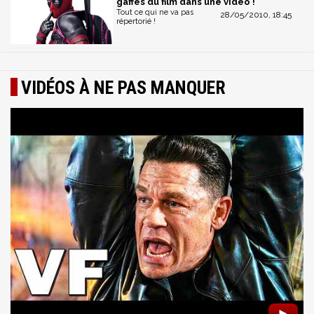
gaffes du film dans une vidéo !
Tout ce qui ne va pas
28/05/2010, 18:45
répertorié !
VIDÉOS À NE PAS MANQUER
►