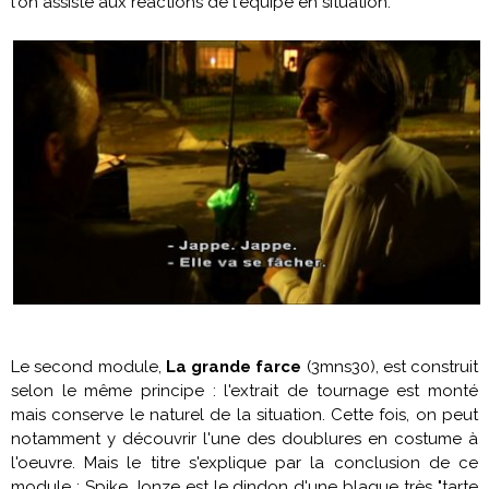
l'on assiste aux réactions de l'équipe en situation.
Le second module,
La grande farce
(3mns30), est construit
selon le même principe : l'extrait de tournage est monté
mais conserve le naturel de la situation. Cette fois, on peut
notamment y découvrir l'une des doublures en costume à
l'oeuvre. Mais le titre s'explique par la conclusion de ce
module :
Spike Jonze
est le dindon d'une blague très "tarte